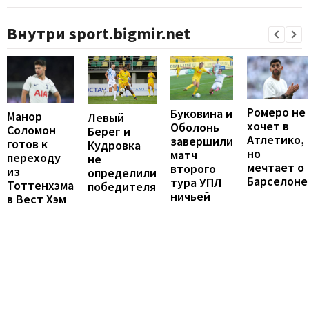
Внутри sport.bigmir.net
Ромеро не
Буковина и
Манор
Левый
хочет в
Оболонь
Соломон
Берег и
Атлетико,
завершили
готов к
Кудровка
но
матч
переходу
не
мечтает о
второго
из
определили
Барселоне
тура УПЛ
Тоттенхэма
победителя
ничьей
в Вест Хэм