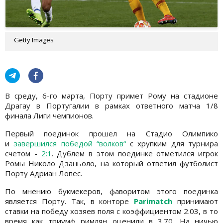
Getty Images
В среду, 6-го марта, Порту примет Рому на стадионе
Драгау в Португалии в рамках ответного матча 1/8
финала Лиги чемпионов.
Первый поединок прошел на Стадио Олимпико
и
завершился победой “волков“
с хрупким для турнира
счетом -
2:1
. Дублем в этом поединке отметился игрок
Ромы Николо Дзаньоло, на который ответил футболист
Порту Адриан Лопес.
По мнению букмекеров, фаворитом этого поединка
является Порту. Так, в конторе
Parimatch
принимают
ставки на победу хозяев поля с коэффициентом 2.03, в то
время как триумф римлян оценили в 3.70. На ничью