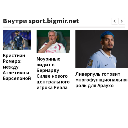
Внутри sport.bigmir.net
Кристиан
Моуринью
Ромеро:
видит в
между
Бернарду
Атлетико и
Ливерпуль готовит
Силве нового
Барселоной
многофункциональну
центрального
роль для Араухо
игрока Реала