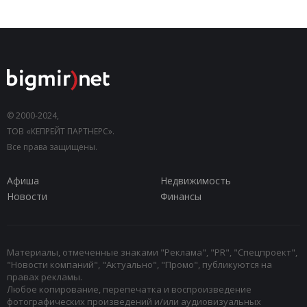
© 2000-2024,
ТОВ «КЕПРЕЙТ ПАРТНЕРС».
Все права защищены.
Афиша
Недвижимость
Новости
Финансы
Материалы, отмеченные знаками "Реклама", "PR", "Спецпроект",
"Новости компаний", "Актуально", "Промо", публикуются на
правах рекламы.
Любое копирование, перепечатка и воспроизведение
фотографических произведений и/или аудиовизуальных