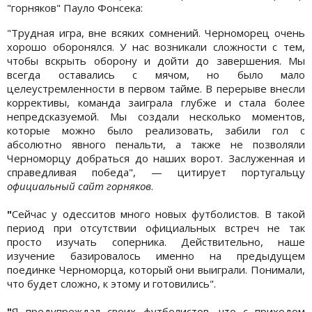
"горняков" Пауло Фонсека:
"Трудная игра, вне всяких сомнений. Черноморец очень
хорошо оборонялся. У нас возникали сложности с тем,
чтобы вскрыть оборону и дойти до завершения. Мы
всегда оставались с мячом, но было мало
целеустремленности в первом тайме. В перерыве внесли
коррективы, команда заиграла глубже и стала более
непредсказуемой. Мы создали несколько моментов,
которые можно было реализовать, забили гол с
абсолютно явного пенальти, а также не позволяли
Черноморцу добраться до наших ворот. Заслуженная и
справедливая победа", — цитирует португальцу
официальный сайт горняков
.
"
Сейчас у одесситов много новых футболистов. В такой
период при отсутствии официальных встреч не так
просто изучать соперника. Действительно, наше
изучение базировалось именно на предыдущем
поединке Черноморца, который они выиграли. Понимали,
что будет сложно, к этому и готовились".
"
Я предупреждал своих футболистов, что с приходом