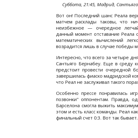
Суббота, 21:45, Мадрид, Сантьяг
Вот он! Последний шанс Реала вер
матчем расклады таковы, что ни
неизбежное — очередное легчай
данный момент отставание Реала о
математических вычислений лег
возрадится лишь в случае победы м
Интересно, что всего за четыре дн
Сантьяго Бернабеу. Еще в среду к
предстоит провести очередной бо
завершилась фиаско мадридской ко
что Реал не заслуживал такого пор
Особенно прессе понравилась игр
позвонки" оппонентам. Правда, о
Барселона смогла выжить максимум
этом и есть класс команды. Реал ка
финальный счет 0:3. Вот так бывает.