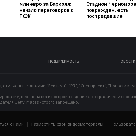
млн евро за Барколя:
Стадион Черномор
начало переговоров с
поврежден, есть
ПСЖ
пострадавшие
Недвижимость
Новости
 отмеченные знаками "Реклама", "PR", "Спецпроект", "Новости комп
ирование, перепечатка и воспроизведение фотографических произ
ателя Getty Images - строго запрещено.
ться с нами
|
Разместить свои видеоматериалы
|
Пользовате