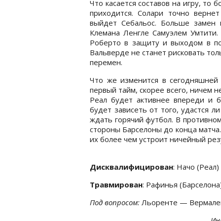
Что касается составов на игру, то
приходится. Солари точно вернет
выйдет Себальос. Больше замен 
Клемана Ленгле Самуэлем Умтити.
Роберто в защиту и выходом в по
Вальверде не станет рисковать то
перемен.
Что же изменится в сегодняшней 
первый тайм, скорее всего, ничем н
Реал будет активнее впереди и б
будет зависеть от того, удастся ли
ждать горячий футбол. В противном
стороны Барселоны до конца матча
их более чем устроит ничейный рез
Дисквалифицирован
: Начо (Реал)
Травмирован
: Рафинья (Барселона
Под вопросом:
Льоренте — Вермале
Ин