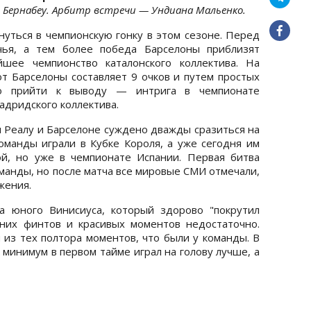
о Бернабеу. Арбитр встречи — Ундиана Мальенко.
нуться в чемпионскую гонку в этом сезоне. Перед
чья, а тем более победа Барселоны приблизят
шее чемпионство каталонского коллектива. На
т Барселоны составляет 9 очков и путем простых
ко прийти к выводу — интрига в чемпионате
адридского коллектива.
я Реалу и Барселоне суждено дважды сразиться на
оманды играли в Кубке Короля, а уже сегодня им
й, но уже в чемпионате Испании. Первая битва
манды, но после матча все мировые СМИ отмечали,
ажения.
а юного Винисиуса, который здорово "покрутил
дних финтов и красивых моментов недостаточно.
 из тех полтора моментов, что были у команды. В
к минимум в первом тайме играл на голову лучше, а