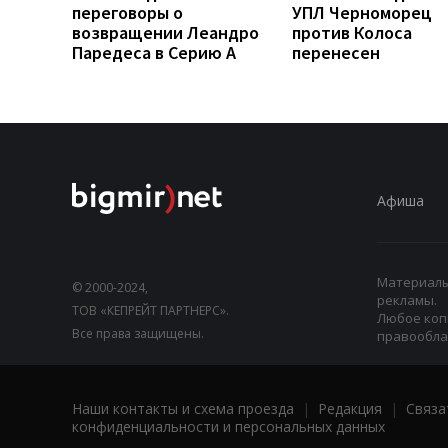
переговоры о
УПЛ Черноморец
возвращении Леандро
против Колоса
Паредеса в Серию А
перенесен
Афиша
Материалы,
© 2000-2024,
рекламы.
ТОВ «КЕПРЕЙТ ПАРТНЕРС».
Любое коп
Все права защищены.
правооблад
Наши контакты и схема проезда
|
Редакция
|
Связа
конфиденциальности и персональных данных