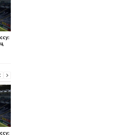
ссу:
Такехиро Томиясу: из
Барселона привлека
ец
Арсенала в Кристал
Родри: Трансферны
Пэлас
переход на 70
миллионов евро
ссу:
Такехиро Томиясу: из
Барселона привлека