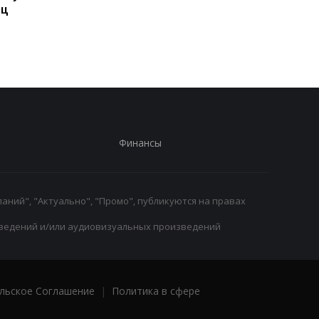
ец
Арсенала в Кристал
Родри: Трансферны
Пэлас
переход на 70
миллионов евро
Финансы
аний", "Актуально", "Промо", публикуются на правах
ведений и/или аудиовизуальных произведений
льское Соглашение
|
Политика в сфере