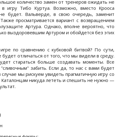
 большое количество замен от тренеров ожидать не
 в игру Тибо Куртуа. Возможно, вместо Крооса
не будет. Вальверде, в свою очередь, заменит
 Также просматривается вариант с возвращением
лузащите Артура. Однако, вполне вероятно, что
лько выздоровевшим Артуром и обойдется без этих
игре по сравнению с кубковой битвой? По сути,
е будет отличаться от того, что мы видели в среду.
удет стараться больше создавать моменты. Все
 "сливочным" забить. Если да, то нас с вами будет
 случае мы рискуем увидеть прагматичную игру со
. Каталонцам никуда лететь и спешить не нужно —
ультат.
)
н
тересные факты: