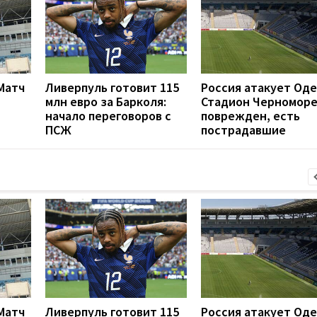
 Матч
Ливерпуль готовит 115
Россия атакует Оде
млн евро за Барколя:
Стадион Черномор
начало переговоров с
поврежден, есть
ПСЖ
пострадавшие
 Матч
Ливерпуль готовит 115
Россия атакует Оде