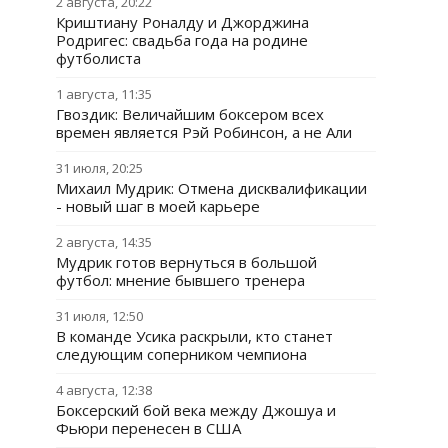
2 августа, 20:22
Криштиану Роналду и Джорджина
Родригес: свадьба года на родине
футболиста
1 августа, 11:35
Гвоздик: Величайшим боксером всех
времен является Рэй Робинсон, а не Али
31 июля, 20:25
Михаил Мудрик: Отмена дисквалификации
- новый шаг в моей карьере
2 августа, 14:35
Мудрик готов вернуться в большой
футбол: мнение бывшего тренера
31 июля, 12:50
В команде Усика раскрыли, кто станет
следующим соперником чемпиона
4 августа, 12:38
Боксерский бой века между Джошуа и
Фьюри перенесен в США