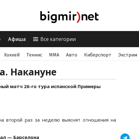
о
Афиша
Все категории
Хоккей
Теннис
ММА
Авто
Киберспорт
Экстрим
а. Накануне
ьный матч 26-го тура испанской Примеры
она второй раз за неделю выяснят отношения на
ал — Барселона