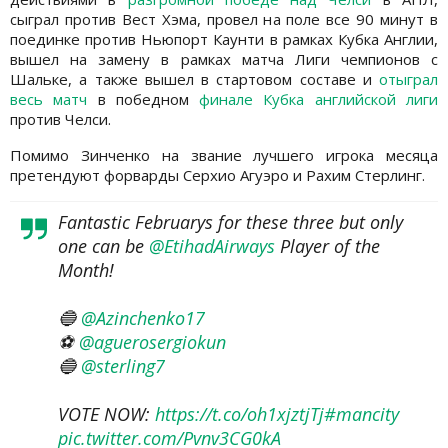
сыграл против Вест Хэма, провел на поле все 90 минут в
поединке против Ньюпорт Каунти в рамках Кубка Англии,
вышел на замену в рамках матча Лиги чемпионов с
Шальке, а также вышел в стартовом составе и
отыграл
весь матч
в победном
финале Кубка английской лиги
против Челси.
Помимо Зинченко на звание лучшего игрока месяца
претендуют форварды Серхио Агуэро и Рахим Стерлинг.
Fantastic Februarys for these three but only
one can be
@EtihadAirways
Player of the
Month!
🔵
@Azinchenko17
⚽️
@aguerosergiokun
🔵
@sterling7
VOTE NOW:
https://t.co/oh1xjztjTj
#mancity
pic.twitter.com/Pvnv3CG0kA