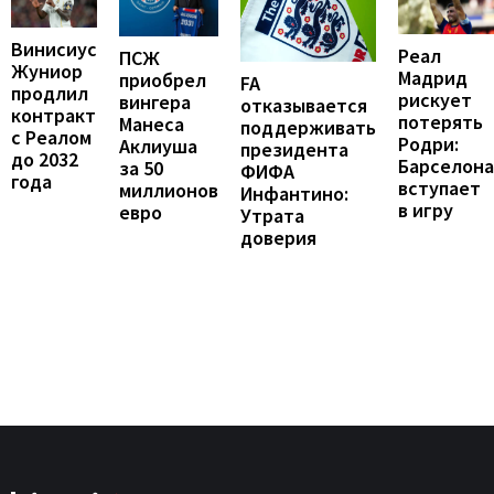
Винисиус
Реал
ПСЖ
Жуниор
Мадрид
приобрел
FA
продлил
рискует
вингера
отказывается
контракт
потерять
Манеса
поддерживать
с Реалом
Родри:
Аклиуша
президента
до 2032
Барселона
за 50
ФИФА
года
вступает
миллионов
Инфантино:
в игру
евро
Утрата
доверия