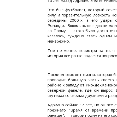
15 лет назад Адриано Лейте Рибей
Это был футболист, который соче
силу и поразительную ловкость но
середины 2000-х, а его удары с
Роналдо. В
осемь голов в девяти мат
за Парму — этого было достаточно
казалось, суждено стать одним 
неизбежно.
Тем не менее, несмотря на то, чт
история все равно задается вопросо
После многих лет жизни, которая бы
проводит большую часть своего
районе к западу от Рио-де-Жанейр
северной фавеле, где он вырос. 
скутерах со своими друзьями и раз
Адриано сейчас 37 лет, но он все 
прежнего. "Время от времени пр
раньше", — говорит один из его со