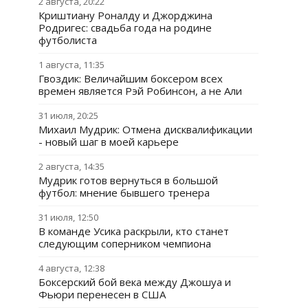
2 августа, 20:22
Криштиану Роналду и Джорджина
Родригес: свадьба года на родине
футболиста
1 августа, 11:35
Гвоздик: Величайшим боксером всех
времен является Рэй Робинсон, а не Али
31 июля, 20:25
Михаил Мудрик: Отмена дисквалификации
- новый шаг в моей карьере
2 августа, 14:35
Мудрик готов вернуться в большой
футбол: мнение бывшего тренера
31 июля, 12:50
В команде Усика раскрыли, кто станет
следующим соперником чемпиона
4 августа, 12:38
Боксерский бой века между Джошуа и
Фьюри перенесен в США