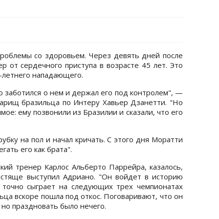
проблемы со здоровьем. Через девять дней после
р от сердечного приступа в возрасте 45 лет. Это
2-летнего нападающего.
о заботился о нем и держал его под контролем", —
арищ бразильца по Интеру Хавьер Дзанетти. "Но
ое: ему позвонили из Бразилии и сказали, что его
трубку на пол и начал кричать. С этого дня Моратти
гать его как брата".
ский тренер Карлос Альберто Паррейра, казалось,
естяще выступил Адриано. "Он войдет в историю
 точно сыграет на следующих трех чемпионатах
ьца вскоре пошла под откос. Поговаривают, что он
 но праздновать было нечего.