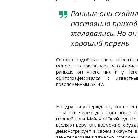
Раньше они сходил
постоянно приходи
жаловались. Но он 
хороший парень
Сложно подобные слова назвать 
менее, это показывает, что Адриан
раньше он много пил и у него 
сфотографировался с известн
позолоченным АК-47.
Его друзья утверждают, что он ещ
— и это через два года после е
низшей лиги Майами Юнайтед. Но, 
вселяют веру. Он, возможно, обузда
демонстрирует в своем аккаунте в
заинтересован в тяжелых, усердны