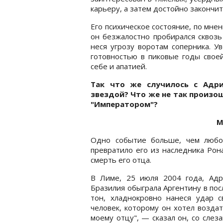
карьеру, а затем достойно закончит
Его психическое состояние, по мнен
он безжалостно пробирался сквозь
неся угрозу воротам соперника. У
готовностью в пиковые годы свое
себе и апатией.
Так что же случилось с Адри
звездой? Что же не так произо
"Императором"?
М
Одно событие больше, чем любо
превратило его из наследника Рон
смерть его отца.
В Лиме, 25 июля 2004 года, Адр
Бразилия обыграла Аргентину в по
тон, хладнокровно нанеся удар 
человек, которому он хотел возда
моему отцу", — сказал он, со слез