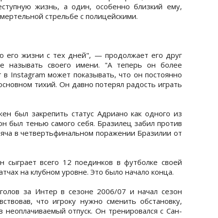
еступную жизнь, а один, особенно близкий ему,
мертельной стрельбе с полицейскими.
ью его жизни с тех дней", — продолжает его друг
не называть своего имени. "А теперь он более
т в Instagram может показывать, что он постоянно
основном тихий. Он давно потерял радость играть
ен был закрепить статус Адриано как одного из
он был тенью самого себя. Бразилец забил против
 мяча в четвертьфинальном поражении Бразилии от
н сыграет всего 12 поединков в футболке своей
атчах на клубном уровне. Это было начало конца.
олов за Интер в сезоне 2006/07 и начал сезон
вствовав, что игроку нужно сменить обстановку,
в неоплачиваемый отпуск. Он тренировался с Сан-