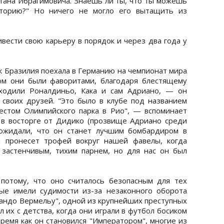
атана Ибрагимовича. Знаешь ли ты, что ты можешь
сторию?" Но ничего не могло его вытащить из
вести свою карьеру в порядок и через два года у
ак Бразилия поехала в Германию на чемпионат мира
ом они были фаворитами, благодаря блестящему
входили Роналдиньо, Кака и сам Адриано, — он
 своих друзей. "Это было в клубе под названием
естом Олимпийского парка в Рио", — вспоминает
 в восторге от Дидико (прозвище Адриано среди
ожидали, что он станет лучшим бомбардиром в
и пронесет трофей вокруг нашей фавелы, когда
застенчивым, тихим парнем, но для нас он был
потому, что оно считалось безопасным для тех
ые имели судимости из-за незаконного оборота
мандо Вермельу", одной из крупнейших преступных
 их с детства, когда они играли в футбол босиком
время как он становился "Императором", многие из