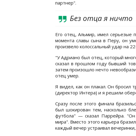
партнер".
Без отца я ничто
Его отец, Альмир, имел серьезые 
момента славы сына в Перу, он уме
произвело колоссальный удар на 2
"У Адриано был отец, который мног
сказал в прошлом году бывший тов
затем произошло нечто невообразим
отец умер.
Я видел, как он плакал. Он бросил 
(директор Интера) и я решили обере
Сразу после этого финала бразиль
был шокирован тем, насколько бл
футбола" — сказал Паррейра. "Он
мира". Вместо этого карьера бразил
каждый вечер устраивал вечеринки,