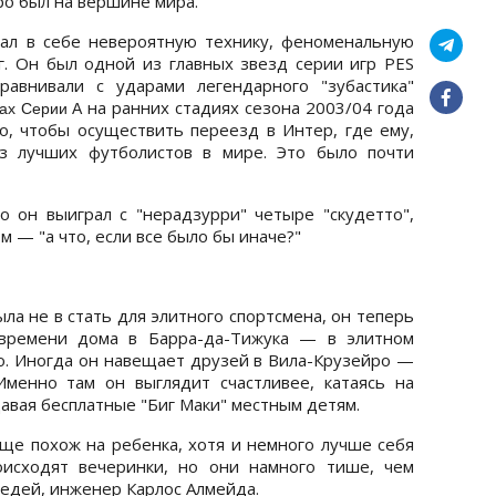
ро был на вершине мира.
тал в себе невероятную технику, феноменальную
г. Он был одной из главных звезд серии игр PES
равнивали с ударами легендарного "зубастика"
на ранних стадиях сезона 2003/04 года
чах Серии А
, чтобы осуществить переезд в Интер, где ему,
из лучших футболистов в мире. Это было почти
о он выиграл с "нерадзурри" четыре "скудетто",
м — "а что, если все было бы иначе?"
ла не в стать для элитного спортсмена, он теперь
 времени дома в Барра-да-Тижука — в элитном
о. Иногда он навещает друзей в Вила-Крузейро —
Именно там он выглядит счастливее, катаясь на
давая бесплатные "Биг Маки" местным детям.
еще похож на ребенка, хотя и немного лучше себя
оисходят вечеринки, но они намного тише, чем
седей, инженер Карлос Алмейда.