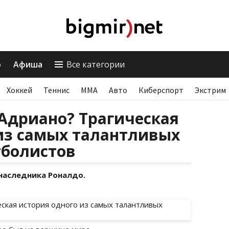
о
Афиша
Все категории
Хоккей
Теннис
ММА
Авто
Киберспорт
Экстрим
 Адриано? Трагическая
из самых талантливых
тболистов
наследника Роналдо.