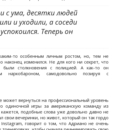
и с ума, десятки людей
ли и уходили, а соседи
успокоился. Теперь он
каким-то особенным личным ростом, но, тем не
о наконец изменился. Не для кого ни секрет, что
были столкновения с полицией. А как-то он
ым наркобароном, самодовольно позируя с
е может вернуться на профессиональный уровень
го одиночной игры за американскую команду из
кажется, подобные слова уже довольно давно не
л свои вечеринки, но живот, который он так гордо
 Instagram, говорит о том, что Адриано не очень
х тренировках, чтобы сначала реанимировать свою