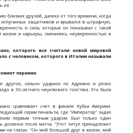
ь ее.
ию близких друзей, далеко от того времени, когда
 испуганных защитников и врывался в штрафную,
веренность и сила, которые он показывал с такой
й жизни и карьеры, сменились неуверенностью в
ано, которого все считали новой мировой
шло с человеком, которого в Италии называли
омент перем
ен
е другое, сильно ударило по Адриано и резко
алдо в 30-летнего неуклюжего толстяка. Это была
иано сравнивает счет в финале Кубка Америки.
следующей серии пенальти, где "Император" задал
своим первым точным ударом. Был только один
ть должное после матча. "Этот титул принадлежит
ами на глазах. "Он мой большой друг в жизни, мой