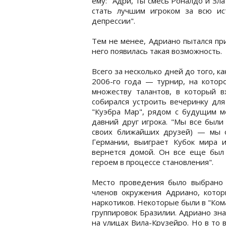
ему: "Адри, ты смесь Роналдо и Зл
стать лучшим игроком за всю и
депрессии".
Тем не менее, Адриано пытался при
него появилась такая возможность.
Всего за несколько дней до того, к
2006-го года — турнир, на котор
множеству талантов, в который 
собирался устроить вечеринку для
"Куэбра Мар", рядом с будущим м
давний друг игрока. "Мы все были
своих ближайших друзей) — мы 
Германии, выиграет Кубок мира 
вернется домой. Он все еще был 
героем в процессе становления".
Место проведения было выбрано 
членов окружения Адриано, котор
наркотиков. Некоторые были в "Ко
группировок Бразилии. Адриано знал
на улицах Вила-Крузейро. Но в то 