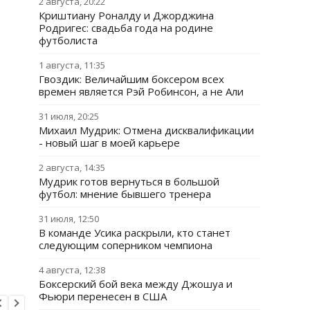
2 августа, 20:22
Криштиану Роналду и Джорджина
Родригес: свадьба года на родине
футболиста
1 августа, 11:35
Гвоздик: Величайшим боксером всех
времен является Рэй Робинсон, а не Али
31 июля, 20:25
Михаил Мудрик: Отмена дисквалификации
- новый шаг в моей карьере
2 августа, 14:35
Мудрик готов вернуться в большой
футбол: мнение бывшего тренера
31 июля, 12:50
В команде Усика раскрыли, кто станет
следующим соперником чемпиона
4 августа, 12:38
Боксерский бой века между Джошуа и
Фьюри перенесен в США