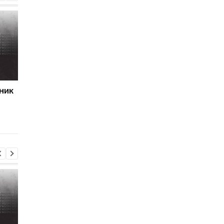
ник
Первый гол сезона:
Джозеф Паркер
радость Пономаренко
оправдан: кокаин в
после победы над
организме боксера - 
Карабахом
за диетолога