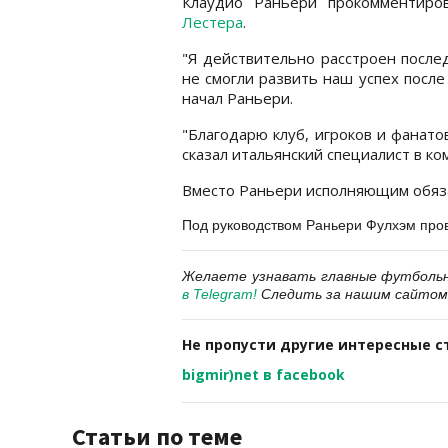
Клаудио Раньери прокомментиро
Лестера
.
"Я действительно расстроен после
не смогли развить наш успех после 
начал Раньери.
"Благодарю клуб, игроков и фанато
сказал итальянский специалист в к
Вместо Раньери исполняющим обяза
Под руководством Раньери Фулхэм пров
Желаете узнавать главные футболь
в Telegram
!
Следить за нашим сайтом
Не пропусти другие интересные с
bigmir)net в facebook
Статьи по теме