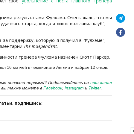
вал свое
увольнение с поста главного тренера
дними результатами Фулхэма. Очень жаль, что мы
удачного старта, когда я лишь возглавил клуб", —
в за поддержку, которую я получил в Фулхэме", —
омментарии
The Independent.
нности тренера Фулхэма назначен Скотт Паркер.
ел 16 матчей в чемпионате Англии и набрал 12 очков.
ные новости первыми?
Подписывайтесь на
наш канал
 вы также можете в
Facebook
,
Instagram
и
Twitter
.
татьи, подпишись: