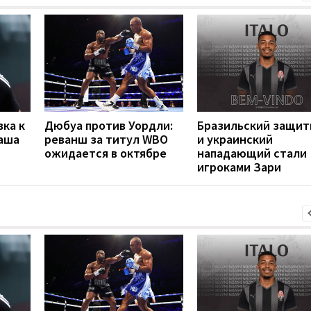
вка к
Дюбуа против Уордли:
Бразильский защит
наша
реванш за титул WBO
и украинский
ожидается в октябре
нападающий стали
игроками Зари