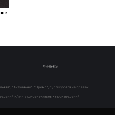
ник
Первый гол сезона:
Джозеф Паркер
радость Пономаренко
оправдан: кокаин в
после победы над
организме боксера - 
Карабахом
за диетолога
Финансы
аний", "Актуально", "Промо", публикуются на правах
ведений и/или аудиовизуальных произведений