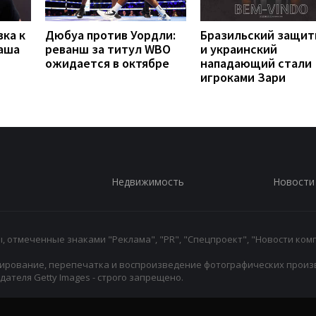
вка к
Дюбуа против Уордли:
Бразильский защит
наша
реванш за титул WBO
и украинский
ожидается в октябре
нападающий стали
игроками Зари
Недвижимость
Новости
 отмеченные знаками "Реклама", "PR", "Спецпроект", "Новости комп
ирование, перепечатка и воспроизведение фотографических произ
ателя Getty Images - строго запрещено.