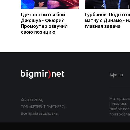
Где состоится бой
Гурбанов: Подгото
Джошуа - Фьюри?
матчу с Динамо - 
Промоутер озвучил
главная задача
свою позицию
Афиша
Материалы,
© 2000-2024,
рекламы.
ТОВ «КЕПРЕЙТ ПАРТНЕРС».
Любое коп
Все права защищены.
правооблад