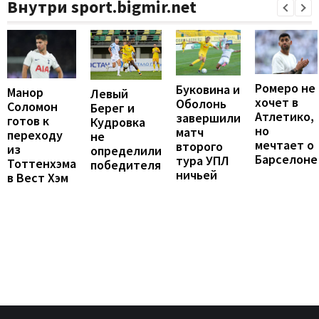
Внутри sport.bigmir.net
Ромеро не
Буковина и
Манор
Левый
хочет в
Оболонь
Соломон
Берег и
Атлетико,
завершили
готов к
Кудровка
но
матч
переходу
не
мечтает о
второго
из
определили
Барселоне
тура УПЛ
Тоттенхэма
победителя
ничьей
в Вест Хэм