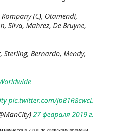
o, Kompany (C), Otamendi,
, Silva, Mahrez, De Bruyne,
, Sterling, Bernardo, Mendy,
Worldwide
ty
pic.twitter.com/jbB1R8cwcL
(@ManCity)
27 февраля 2019 г.
 начнется в 22:00 по киевскому времени.