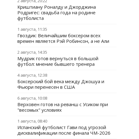
2 августа, 20:22
Криштиану Роналду и Джорджина
Родригес: свадьба года на родине
футболиста
1 августа, 11:35
Гвоздик: Величайшим боксером всех
времен является Рэй Робинсон, а не Али
2 августа, 14:35
Мудрик готов вернуться в большой
футбол: мнение бывшего тренера
4 августа, 12:38
Боксерский бой века между Джошуа и
Фьюри перенесен в США
6 августа, 10:08
Верховен готов на реванш с Усиком при
"весомых" условиях
1 августа, 08:40
Испанский футболист Гави под угрозой
дисквалификации после финала ЧМ-2026