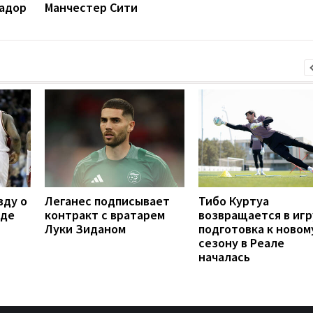
вадор
Манчестер Сити
вду о
Леганес подписывает
Тибо Куртуа
оде
контракт с вратарем
возвращается в игр
Луки Зиданом
подготовка к новом
сезону в Реале
началась