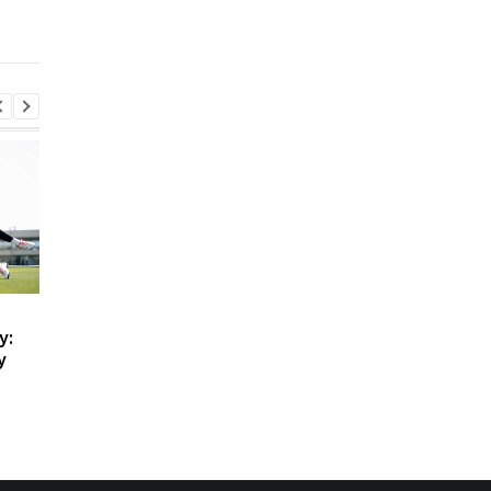
отличный парень
Ливерпуль привлекает
Галатасарай обрав
у:
защитника Барселоны:
альтернативу зірці
у
Рональд Араухо готов к
Мілана Леау
переходу