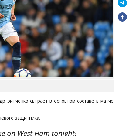
р Зинченко сыграет в основном составе в матче
левого защитника.
ake on West Ham tonight!