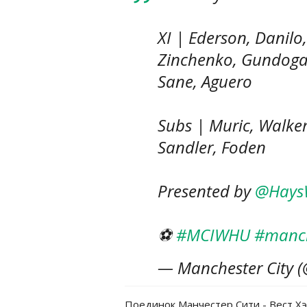
XI | Ederson, Danil
Zinchenko, Gundogan
Sane, Aguero
Subs | Muric, Walker
Sandler, Foden
Presented by
@Hays
⚽️
#MCIWHU
#manci
— Manchester City 
Поединок Манчестер Сити - Вест Хэм