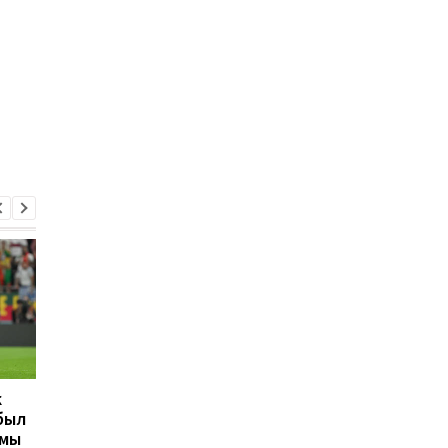
к
Срна: За Мудрика
Грилиш: Мне не стои
был
должны заплатить не
так говорит про
вмы
меньше, чем за Грилиша
Альмирона, он