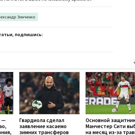
лександр Зинченко
татьи, подпишись:
я —
Гвардиола сделал
Основной защитни
ао,
заявление касаемо
Манчестер Сити вы
ония,
зимних трансферов
на месяц из-за тра