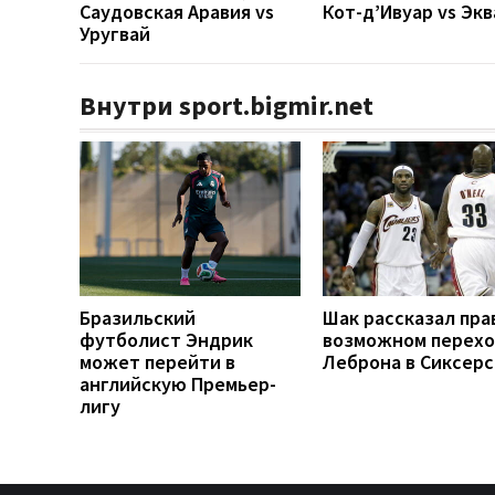
Саудовская Аравия vs
Кот-д’Ивуар vs Эк
Уругвай
Внутри sport.bigmir.net
Бразильский
Шак рассказал пра
футболист Эндрик
возможном перех
может перейти в
Леброна в Сиксерс
английскую Премьер-
лигу