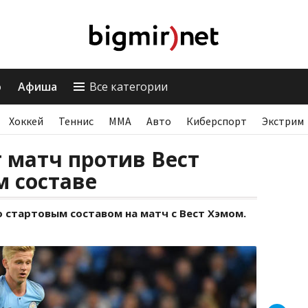
о
Афиша
Все категории
Хоккей
Теннис
ММА
Авто
Киберспорт
Экстрим
 матч против Вест
м составе
 стартовым составом на матч с Вест Хэмом.