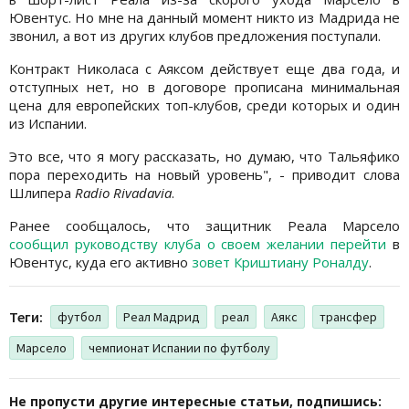
Ювентус. Но мне на данный момент никто из Мадрида не
звонил, а вот из других клубов предложения поступали.
Контракт Николаса с Аяксом действует еще два года, и
отступных нет, но в договоре прописана минимальная
цена для европейских топ-клубов, среди которых и один
из Испании.
Это все, что я могу рассказать, но думаю, что Тальяфико
пора переходить на новый уровень", - приводит слова
Шлипера
Radio Rivadavia
.
Ранее сообщалось, что защитник Реала Марсело
сообщил руководству клуба о своем желании перейти
в
Ювентус, куда его активно
зовет Криштиану Роналду
.
Теги:
футбол
Реал Мадрид
реал
Аякс
трансфер
Марсело
чемпионат Испании по футболу
Не пропусти другие интересные статьи, подпишись: