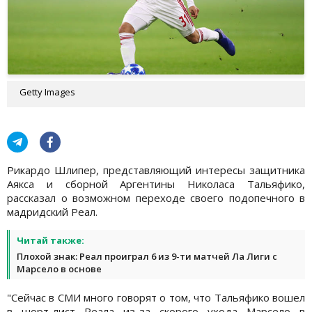
Getty Images
Рикардо Шлипер, представляющий интересы защитника
Аякса и сборной Аргентины Николаса Тальяфико,
рассказал о возможном переходе своего подопечного в
мадридский Реал.
Читай также:
Плохой знак: Реал проиграл 6 из 9-ти матчей Ла Лиги с
Марсело в основе
"Сейчас в СМИ много говорят о том, что Тальяфико вошел
в шорт-лист Реала из-за скорого ухода Марсело в