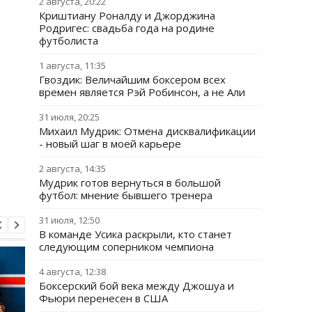
2 августа, 20:22
Криштиану Роналду и Джорджина
Родригес: свадьба года на родине
футболиста
1 августа, 11:35
Гвоздик: Величайшим боксером всех
времен является Рэй Робинсон, а не Али
31 июля, 20:25
Михаил Мудрик: Отмена дисквалификации
- новый шаг в моей карьере
2 августа, 14:35
Мудрик готов вернуться в большой
футбол: мнение бывшего тренера
31 июля, 12:50
В команде Усика раскрыли, кто станет
следующим соперником чемпиона
4 августа, 12:38
Боксерский бой века между Джошуа и
Фьюри перенесен в США