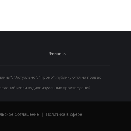
Инфантино: Утрата
игру
доверия
Финансы
аний", "Актуально", "Промо", публикуются на правах
ведений и/или аудиовизуальных произведений
льское Соглашение
|
Политика в сфере