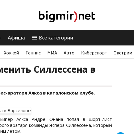
о
Афиша
Все категории
Хоккей
Теннис
ММА
Авто
Киберспорт
Экстрим
менить Силлессена в
кс-вратаря Аякса в каталонском клубе.
лкипер Аякса Андре Онана попал в шорт-лист
рого вратаря команды Яспера Силлессена, который
им летом.