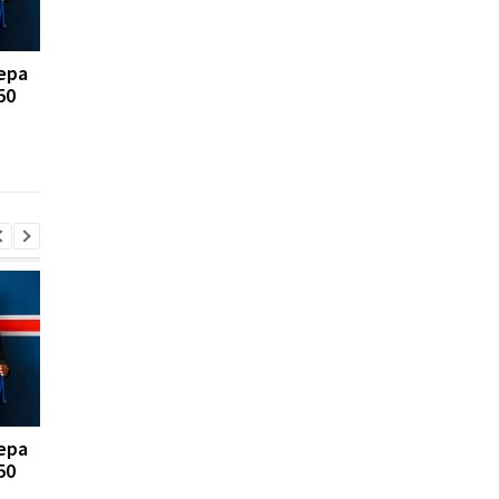
ера
FA отказывается
Реал Мадрид рискуе
50
поддерживать
потерять Родри:
президента ФИФА
Барселона вступает 
Инфантино: Утрата
игру
доверия
ера
FA отказывается
Реал Мадрид рискуе
50
поддерживать
потерять Родри:
президента ФИФА
Барселона вступает 