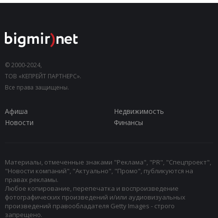
© 2000-2024,
ТОВ «КЕПРЕЙТ ПАРТНЕРС».
Все права защищены.
Афиша
Недвижимость
Новости
Финансы
Материалы, отмеченные знаками "Реклама", "PR", "Спецпроект",
"Новости компаний", "Актуально", "Промо", публикуются на
правах рекламы.
Любое копирование, перепечатка и воспроизведение
фотографических произведений и/или аудиовизуальных
произведений правообладателя Getty Images - строго
запрещено.