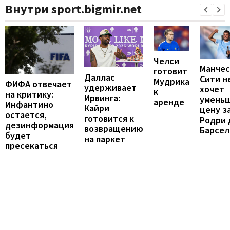
Внутри sport.bigmir.net
Челси
Манче
готовит
Даллас
Сити н
Мудрика
ФИФА отвечает
удерживает
хочет
к
на критику:
Ирвинга:
умень
аренде
Инфантино
Кайри
цену з
остается,
готовится к
Родри 
дезинформация
возвращению
Барсе
будет
на паркет
пресекаться