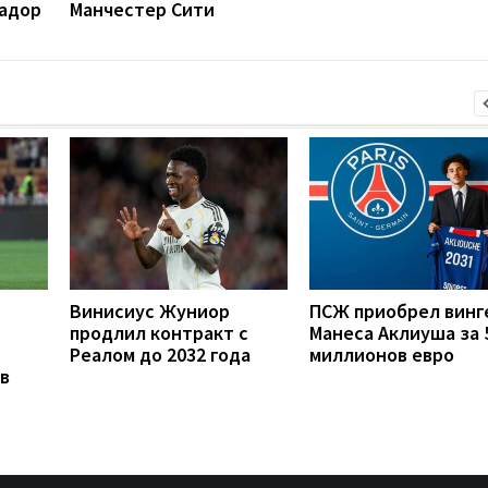
вадор
Манчестер Сити
Винисиус Жуниор
ПСЖ приобрел винг
продлил контракт с
Манеса Аклиуша за 
Реалом до 2032 года
миллионов евро
в