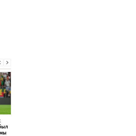
к
Срна: За Мудрика
Грилиш: Мне не стои
был
должны заплатить не
так говорит про
вмы
меньше, чем за Грилиша
Альмирона, он