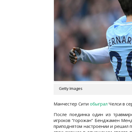
Getty Images
Манчестер Сити
обыграл
Челси в се
После поединка один из травмир
игроков “горожан“ Бенджамен Мен
приподнятом настроении и решил 
свои эмоции в отношении своего 