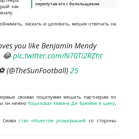
перепутав его с болельщиком
рый как
аналу.
обнимать, ласкать и целовать, мешая отвечать на
oves you like Benjamin Mendy
. 😂
pic.twitter.com/N70Ti2RZht
 ⚽ (@TheSunFootball)
25
первые своими поцелуями мешать партнерам по
ды он нежно
поцеловал Кевина Де Брюйне в щеку
,
у Силва
стал объектом розыгрышей
со стороны