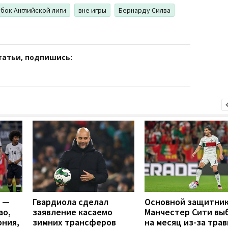
бок Английской лиги
вне игры
Бернарду Силва
татьи, подпишись:
я —
Гвардиола сделал
Основной защитни
ао,
заявление касаемо
Манчестер Сити вы
ония,
зимних трансферов
на месяц из-за тра