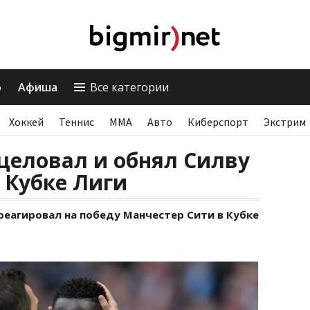
о
Афиша
Все категории
Хоккей
Теннис
ММА
Авто
Киберспорт
Экстрим
целовал и обнял Силву
 Кубке Лиги
еагировал на победу Манчестер Сити в Кубке