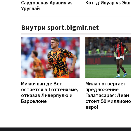
Саудовская Аравия vs
Кот-д’Ивуар vs Эк
Уругвай
Внутри sport.bigmir.net
Микки ван де Вен
Милан отвергает
остается в Тоттенхэме,
предложение
отказав Ливерпулю и
Галатасарая: Леан
Барселоне
стоит 50 миллионо
евро!