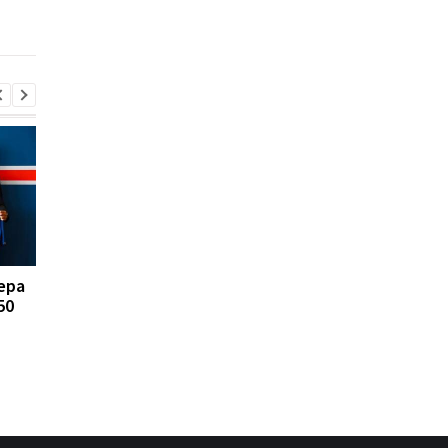
отличный парень
ера
FA отказывается
Реал Мадрид рискуе
50
поддерживать
потерять Родри:
президента ФИФА
Барселона вступает 
Инфантино: Утрата
игру
доверия