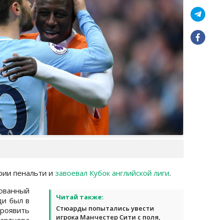
рии пенальти и
завоевал Кубок английской лиги
.
ованный
Читай также:
ди был в
Стюарды попытались увести
проявить
игрока Манчестер Сити с поля,
партнера