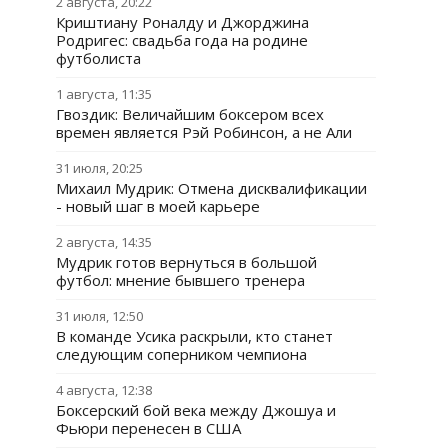
2 августа, 20:22
Криштиану Роналду и Джорджина
Родригес: свадьба года на родине
футболиста
1 августа, 11:35
Гвоздик: Величайшим боксером всех
времен является Рэй Робинсон, а не Али
31 июля, 20:25
Михаил Мудрик: Отмена дисквалификации
- новый шаг в моей карьере
2 августа, 14:35
Мудрик готов вернуться в большой
футбол: мнение бывшего тренера
31 июля, 12:50
В команде Усика раскрыли, кто станет
следующим соперником чемпиона
4 августа, 12:38
Боксерский бой века между Джошуа и
Фьюри перенесен в США