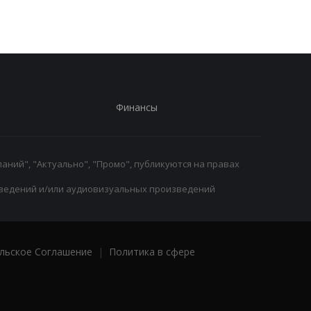
ПСЖ
пострадавшие
Финансы
аний", "Актуально", "Промо", публикуются на правах
ведений и/или аудиовизуальных произведений
льское Соглашение
|
Политика в сфере