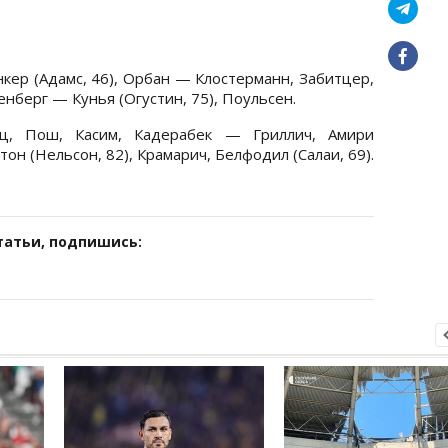
кер (Адамс, 46), Орбан — Клостерманн, Забитцер,
енберг — Кунья (Огустин, 75), Поульсен.
 Пош, Касим, Кадерабек — Гриллич, Амири
он (Нельсон, 82), Крамарич, Белфодил (Салаи, 69).
татьи, подпишись: