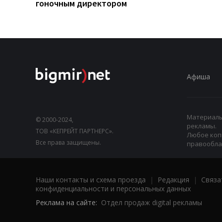
гоночным директором
Афиша
Материалы,
© 2000-2024,
рекламы.
ТОВ «КЕПРЕЙТ ПАРТНЕРС».
Любое коп
Все права защищены.
правооблад
Наши контакты и схема проезда
|
Редакция
|
Связа
конфиденциальности и персональных данных
Реклама на сайте:
Отдел продаж digital рекламы