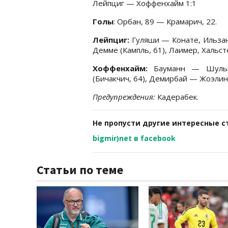
Лейпциг — Хоффенхайм 1:1
Голы
: Орбан, 89 — Крамарич, 22.
Лейпциг:
Гуляши — Конате, Ильзан
Демме (Кампль, 61), Лаимер, Хальст
Хоффенхайм:
Бауманн — Шульц,
(Бичакчич, 64), Демирбай — Жоэлинт
Предупреждения:
Кадерабек.
Не пропусти другие интересные с
bigmir)net в facebook
Статьи по теме