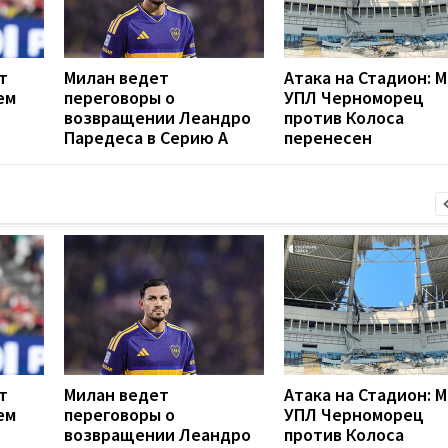
т
Милан ведет
Атака на Стадион: 
ем
переговоры о
УПЛ Черноморец
возвращении Леандро
против Колоса
Паредеса в Серию А
перенесен
т
Милан ведет
Атака на Стадион: 
ем
переговоры о
УПЛ Черноморец
возвращении Леандро
против Колоса