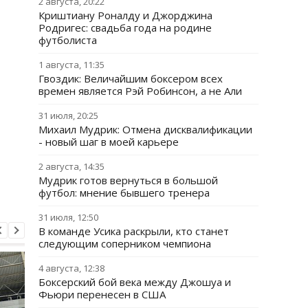
2 августа, 20:22
Криштиану Роналду и Джорджина
Родригес: свадьба года на родине
футболиста
1 августа, 11:35
Гвоздик: Величайшим боксером всех
времен является Рэй Робинсон, а не Али
31 июля, 20:25
Михаил Мудрик: Отмена дисквалификации
- новый шаг в моей карьере
2 августа, 14:35
Мудрик готов вернуться в большой
футбол: мнение бывшего тренера
31 июля, 12:50
В команде Усика раскрыли, кто станет
следующим соперником чемпиона
4 августа, 12:38
Боксерский бой века между Джошуа и
Фьюри перенесен в США