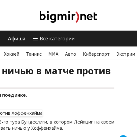
о
Афиша
Все категории
Хоккей
Теннис
ММА
Авто
Киберспорт
Экстрим
 ничью в матче против
 поединке.
-го тура Бундеслиги, в котором Лейпциг на своем
рвать ничью у Хоффенхайма.