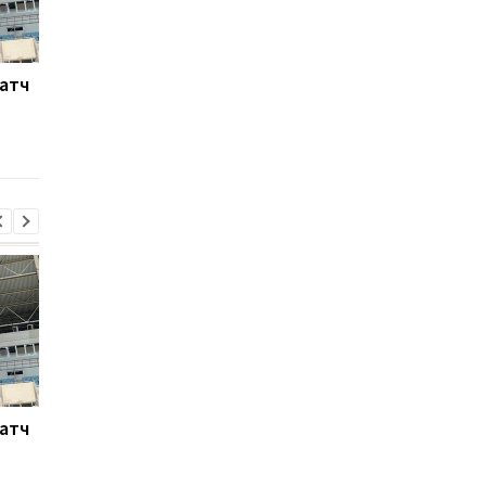
Матч
Ливерпуль готовит 115
Россия атакует Одес
млн евро за Барколя:
Стадион Черноморе
начало переговоров с
поврежден, есть
ПСЖ
пострадавшие
Матч
Ливерпуль готовит 115
Россия атакует Одес
млн евро за Барколя:
Стадион Черноморе
начало переговоров с
поврежден, есть