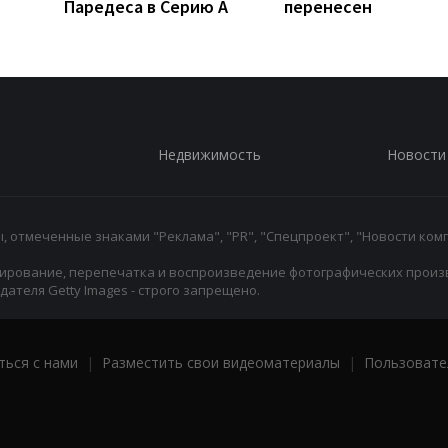
Паредеса в Серию А
перенесен
Недвижимость
Новости
 отмеченные знаками "Реклама", "PR", "Спецпроект", "Новости комп
ирование, перепечатка и воспроизведение фотографических произ
ателя Getty Images - строго запрещено.
ться с нами
|
Разместить свои видеоматериалы
|
Пользовате