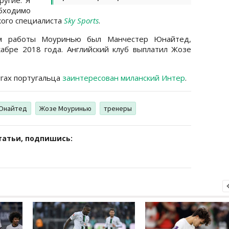
обходимо
кого специалиста
Sky Sports
.
ом работы Моуринью был Манчестер Юнайтед,
абре 2018 года. Английский клуб выплатил Жозе
угах португальца
заинтересован миланский Интер
.
Юнайтед
Жозе Моуринью
тренеры
татьи, подпишись: