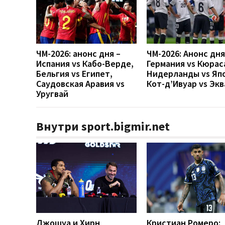
ЧМ-2026: анонс дня –
ЧМ-2026: Анонс дн
Испания vs Кабо-Верде,
Германия vs Кюрас
Бельгия vs Египет,
Нидерланды vs Яп
Саудовская Аравия vs
Кот-д’Ивуар vs Эк
Уругвай
Внутри sport.bigmir.net
Джошуа и Хирн
Кристиан Ромеро: