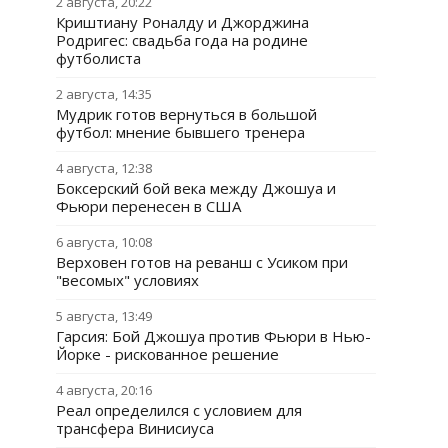
2 августа, 20:22
Криштиану Роналду и Джорджина
Родригес: свадьба года на родине
футболиста
2 августа, 14:35
Мудрик готов вернуться в большой
футбол: мнение бывшего тренера
4 августа, 12:38
Боксерский бой века между Джошуа и
Фьюри перенесен в США
6 августа, 10:08
Верховен готов на реванш с Усиком при
"весомых" условиях
5 августа, 13:49
Гарсия: Бой Джошуа против Фьюри в Нью-
Йорке - рискованное решение
4 августа, 20:16
Реал определился с условием для
трансфера Винисиуса