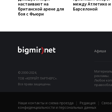
настаивают на
между Атлетико и
британской арене для
Барселоной
боя с Фьюри
Афиша
Материалы,
© 2000-2024,
рекламы.
ТОВ «КЕПРЕЙТ ПАРТНЕРС».
Любое коп
Все права защищены.
правооблад
Наши контакты и схема проезда
|
Редакция
|
Связа
конфиденциальности и персональных данных