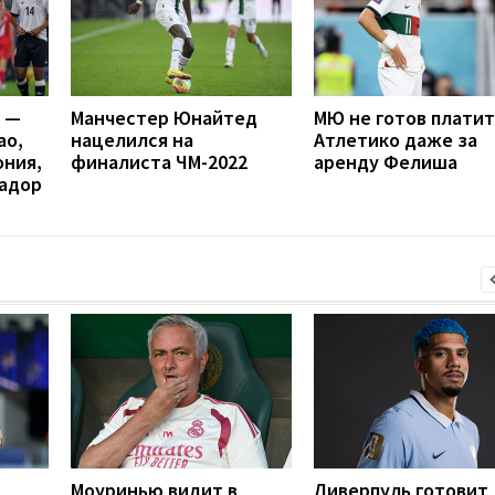
я —
Манчестер Юнайтед
МЮ не готов платит
ао,
нацелился на
Атлетико даже за
ония,
финалиста ЧМ-2022
аренду Фелиша
вадор
Моуринью видит в
Ливерпуль готовит