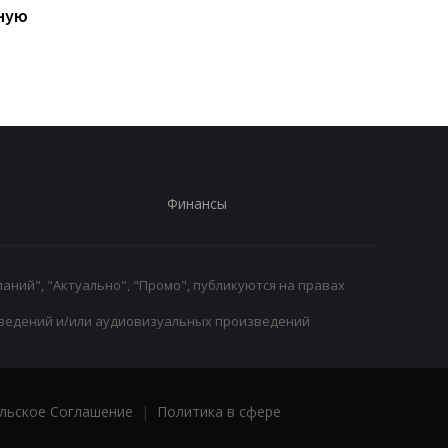
ную
Месси, отец Лионеля
четвертьфинал WTA
Месси
1000, обыграв
Анисимову
Финансы
аний", "Актуально", "Промо", публикуются на правах
ведений и/или аудиовизуальных произведений
льское Соглашение
|
Политика в сфере