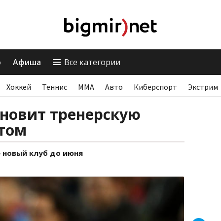
о
Афиша
Все категории
Хоккей
Теннис
ММА
Авто
Киберспорт
Экстрим
новит тренерскую
етом
 новый клуб до июня