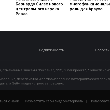
Бернарду Силве нового
многофункциональ
центрального игрока
роль для Араухо
Реала
Недвижимость
Новости
 отмеченные знаками "Реклама", "PR", "Спецпроект", "Новости комп
ирование, перепечатка и воспроизведение фотографических произ
ателя Getty Images - строго запрещено.
ться с нами
|
Разместить свои видеоматериалы
|
Пользовате