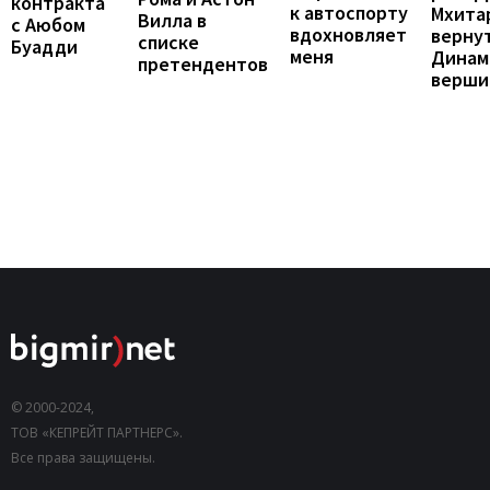
контракта
к автоспорту
Мхита
Вилла в
с Аюбом
вдохновляет
верну
списке
Буадди
меня
Динам
претендентов
верши
© 2000-2024,
ТОВ «КЕПРЕЙТ ПАРТНЕРС».
Все права защищены.