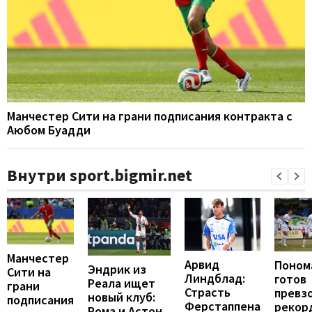
Манчестер Сити на грани подписания контракта с
Аюбом Буадди
Внутри sport.bigmir.net
Манчестер
Арвид
Поном
Эндрик из
Сити на
Линдблад:
готов
Реала ищет
грани
Страсть
превз
новый клуб:
подписания
Ферстаппена
рекор
Рома и Астон