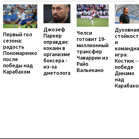
Джозеф
Духовная
Челси
Первый гол
Паркер
стойкост
готовит 19-
сезона:
оправдан:
и
миллионный
радость
кокаин в
командн
трансфер
Пономаренко
организме
игра:
Чаваррии из
после
боксера -
Костюк - 
Райо
победы над
из-за
победе
Вальекано
Карабахом
диетолога
Динамо
над
Карабахо