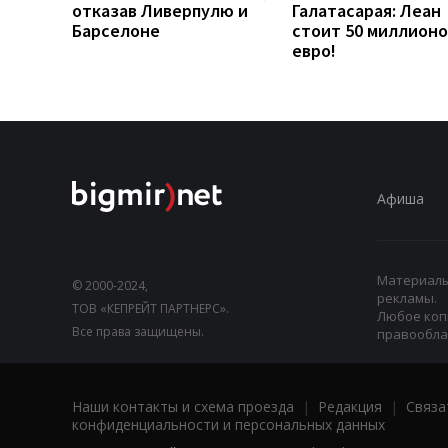
отказав Ливерпулю и
Галатасарая: Леан
Барселоне
стоит 50 миллионо
евро!
Афиша
Материалы,
© 2000-2024,
рекламы.
ТОВ «КЕПРЕЙТ ПАРТНЕРС».
Любое коп
Все права защищены.
правооблад
Наши контакты и схема проезда
|
Редакция
|
Связа
конфиденциальности и персональных данных