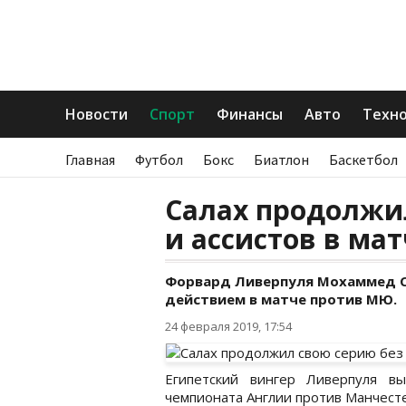
Новости
Спорт
Финансы
Авто
Техн
Главная
Футбол
Бокс
Биатлон
Баскетбол
Салах продолжил
и ассистов в ма
Форвард Ливерпуля Мохаммед С
действием в матче против МЮ.
24 февраля 2019, 17:54
Египетский вингер Ливерпуля в
чемпионата Англии против Манчест