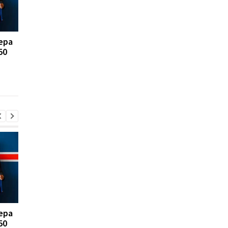
ера
FA отказывается
Реал Мадрид рискуе
50
поддерживать
потерять Родри:
президента ФИФА
Барселона вступает 
Инфантино: Утрата
игру
доверия
ера
FA отказывается
Реал Мадрид рискуе
50
поддерживать
потерять Родри: