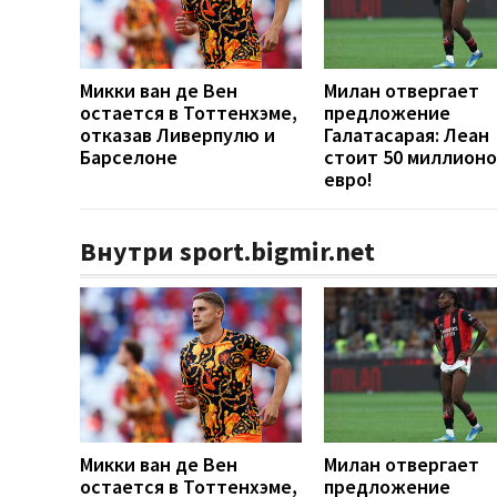
Микки ван де Вен
Милан отвергает
остается в Тоттенхэме,
предложение
отказав Ливерпулю и
Галатасарая: Леан
Барселоне
стоит 50 миллионо
евро!
Внутри sport.bigmir.net
Микки ван де Вен
Милан отвергает
остается в Тоттенхэме,
предложение