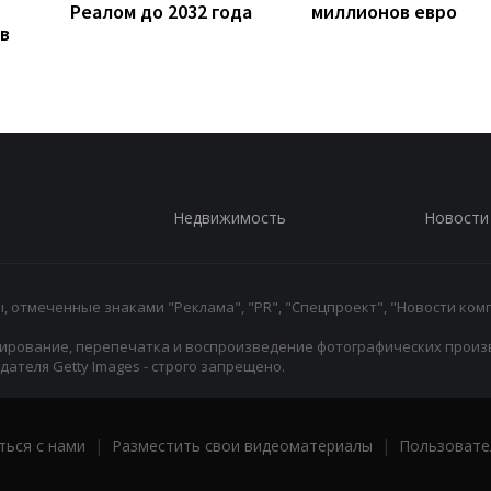
Реалом до 2032 года
миллионов евро
в
Недвижимость
Новости
 отмеченные знаками "Реклама", "PR", "Спецпроект", "Новости комп
ирование, перепечатка и воспроизведение фотографических произ
ателя Getty Images - строго запрещено.
ться с нами
|
Разместить свои видеоматериалы
|
Пользовате