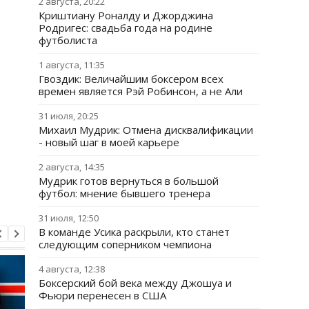
2 августа, 20:22
Криштиану Роналду и Джорджина
Родригес: свадьба года на родине
футболиста
1 августа, 11:35
Гвоздик: Величайшим боксером всех
времен является Рэй Робинсон, а не Али
31 июля, 20:25
Михаил Мудрик: Отмена дисквалификации
- новый шаг в моей карьере
2 августа, 14:35
Мудрик готов вернуться в большой
футбол: мнение бывшего тренера
31 июля, 12:50
В команде Усика раскрыли, кто станет
следующим соперником чемпиона
4 августа, 12:38
Боксерский бой века между Джошуа и
Фьюри перенесен в США