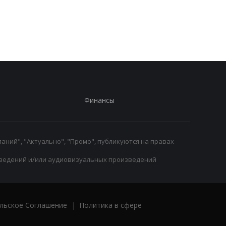
президента ФИФА
Барселона вступает 
Инфантино: Утрата
игру
доверия
Финансы
аний", "Актуально", "Промо", публикуются на правах
ведений и/или аудиовизуальных произведений
льское Соглашение
|
Политика в сфере