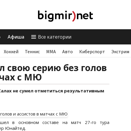
о
Афиша
Все категории
Хоккей
Теннис
ММА
Авто
Киберспорт
Экстрим
 свою серию без голов
тчах с МЮ
алах не сумел отметиться результативным
ышел в основном составе на матч 27-го тура
ер Юнайтед.