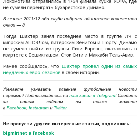
Локомотива отправились в 1/64 финала Кубка УЕФА, где
не сумели переиграть бухарестское Динамо.
В сезоне 2011/12 оба клуба набрали одинаковое количество
очков — 8.
Тогда Шахтер занял последнее место в группе ЛЧ с
кипрским АПОЭЛом, питерским Зенитом и Порту. Динамо
не сумело выйти из группы Лиги Европы, оказавшись в
квартете с Бешикташем, Сток Сити и Маккаби Тель-Авив.
Ранее сообщалось, что
Шахтер провел один из самых
неудачных евро-сезонов
в своей истории.
Желаете узнавать главные футбольные новости
первыми?
Подписывайтесь на
наш канал в Telegram
!
Следить
за нашим сайтом вы также можете
в
Facebook
,
Instagram
и
Twitter
.
Не пропусти другие интересные статьи, подпишись:
bigmir)net в facebook