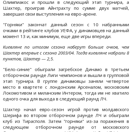
Олимпиакос и прошли в следующий этап турнира, а
Шахтер, проиграв Айнтрахту по сумме двух матчей,
завершил свои выступления на евро-арене.
"Горняки" закончат данный сезон с 10 набранными
очками в рейтинге клубов УЕФА, у динамовцев на данный
момент 13 и, как минимум, еще две игры впереди.
Киевляне по итогам сезона наберут больше очков, чем
Шахтер впервые с сезона 2003/04. Тогда киевляне набрали 8
пунктов, Шахтер — 2,5.
"Бело-синие" обыграли загребское Динамо в третьем
отборочном раунде Лиги чемпионов и вышли в групповой
этап турнира. В группе динамовцы заняли четвертое
место в квартете с лондонским Арсеналом, московским
Локомотивом и миланским Интером, тогда им не хватило
одного очка для выхода в следующий раунд ЛЧ.
Шахтер начал евро-сезон игрой против молдавского
Шерифа во втором отборочном раунде ЛЧ и обыграли
клуб из Тирасполя. Затем "горняки" из-за поражения в
следующем отборочном раунде от московского