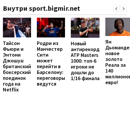
Внутри sport.bigmir.net
Ян
Тайсон
Родри из
Новый
Дьоманде
Фьюри и
Манчестер
антирекорд
новое
Энтони
Сити
ATP Masters
золото
Джошуа:
может
1000: топ-6
Реала за
британский
перейти в
игроки не
140
боксерский
Барселону:
дошли до
миллионо
поединок
переговоры
1/16 финала
евро!
года на
ведутся
Netflix