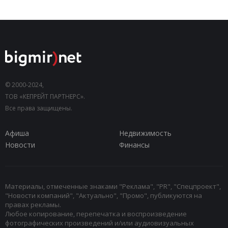
© 2000-2024,
ТОВ «КЕПРЕЙТ ПАРТНЕРС».
Все права защищены.
Афиша
Недвижимость
Новости
Финансы
Материалы, отмеченные знаками "Реклама", "PR", "Спецпроект",
"Новости компаний", "Актуально", "Промо", публикуются на
правах рекламы.
Любое копирование, перепечатка и воспроизведение
фотографических произведений и/или аудиовизуальных