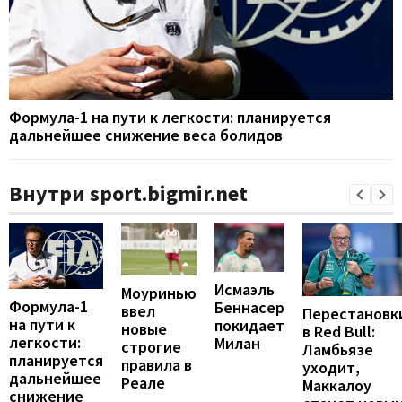
Формула-1 на пути к легкости: планируется
дальнейшее снижение веса болидов
Внутри sport.bigmir.net
Исмаэль
Моуринью
Формула-1
Беннасер
ввел
Перестановк
на пути к
покидает
новые
в Red Bull:
легкости:
Милан
строгие
Ламбьязе
планируется
правила в
уходит,
дальнейшее
Реале
Маккалоу
снижение