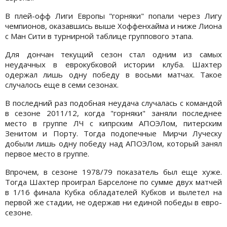
В плей-офф Лиги Европы "горняки" попали через Лигу
чемпионов, оказавшись выше Хоффенхайма и ниже Лиона
с Ман Сити в турнирной таблице группового этапа.
Для дончан текущий сезон стал одним из самых
неудачных в еврокубковой истории клуба. Шахтер
одержал лишь одну победу в восьми матчах. Такое
случалось еще в семи сезонах.
В последний раз подобная неудача случалась с командой
в сезоне 2011/12, когда "горняки" заняли последнее
место в группе ЛЧ с кипрским АПОЭЛом, питерским
Зенитом и Порту. Тогда подопечные Мирчи Луческу
добыли лишь одну победу над АПОЭЛом, который занял
первое место в группе.
Впрочем, в сезоне 1978/79 показатель был еще хуже.
Тогда Шахтер проиграл Барселоне по сумме двух матчей
в 1/16 финала Кубка обладателей Кубков и вылетел на
первой же стадии, не одержав ни единой победы в евро-
сезоне.