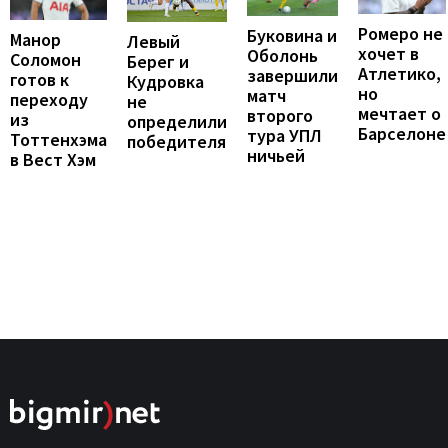
Ромеро не
Буковина и
Манор
Левый
хочет в
Оболонь
Соломон
Берег и
Атлетико,
завершили
готов к
Кудровка
но
матч
переходу
не
мечтает о
второго
из
определили
Барселоне
тура УПЛ
Тоттенхэма
победителя
ничьей
в Вест Хэм