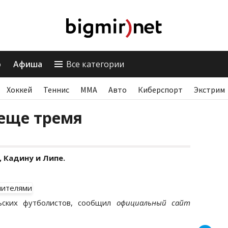
о
Афиша
Все категории
Хоккей
Теннис
ММА
Авто
Киберспорт
Экстрим
 еще тремя
 Кадину и Липе.
ьских футболистов, сообщил
официальный сайт