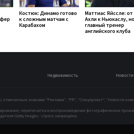
Костюк: Динамо готово
Маттиас Яйссле: от
сфер
к сложным матчам с
Ахли к Ньюкаслу, н
Карабахом
главный тренер
английского клуба
Недвижимость
Новости
 отмеченные знаками "Реклама", "PR", "Спецпроект", "Новости комп
ирование, перепечатка и воспроизведение фотографических произ
ателя Getty Images - строго запрещено.