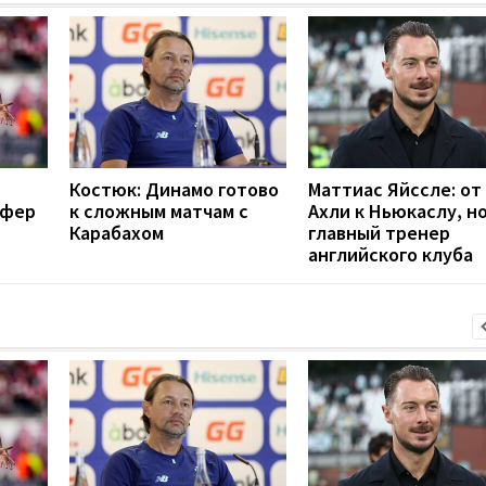
Костюк: Динамо готово
Маттиас Яйссле: от
сфер
к сложным матчам с
Ахли к Ньюкаслу, н
Карабахом
главный тренер
английского клуба