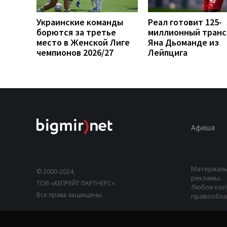
Украинские команды
Реал готовит 125-
борются за третье
миллионный тран
место в Женской Лиге
Яна Дьоманде из
чемпионов 2026/27
Лейпцига
Афиша
Материалы,
© 2000-2024,
рекламы.
ТОВ «КЕПРЕЙТ ПАРТНЕРС».
Любое коп
Все права защищены.
правооблад