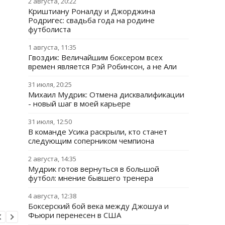
2 августа, 20:22
Криштиану Роналду и Джорджина
Родригес: свадьба года на родине
футболиста
1 августа, 11:35
Гвоздик: Величайшим боксером всех
времен является Рэй Робинсон, а не Али
31 июля, 20:25
Михаил Мудрик: Отмена дисквалификации
- новый шаг в моей карьере
31 июля, 12:50
В команде Усика раскрыли, кто станет
следующим соперником чемпиона
2 августа, 14:35
Мудрик готов вернуться в большой
футбол: мнение бывшего тренера
4 августа, 12:38
Боксерский бой века между Джошуа и
Фьюри перенесен в США