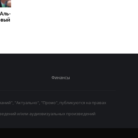
 Аль-
Подрез завершает
Возвращение Мудрик
овый
участие в турнире WTA
Челси: Алонсо радуе
125: поражение от
восторг и поддержк
Бандекки в Варшаве
Финансы
аний", "Актуально", "Промо", публикуются на правах
ведений и/или аудиовизуальных произведений