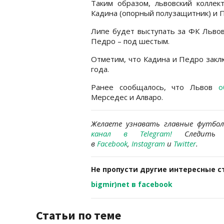
Таким образом, львовский коллек
Кадина (опорный полузащитник) и П
Липе будет выступать за ФК Львов
Педро – под шестым.
Отметим, что Кадина и Педро заклю
года.
Ранее сообщалось, что Львов
о
Мерседес и Алваро.
Желаете узнавать главные футбо
канал в Telegram
!
Следить 
в
Facebook
,
Instagram
и
Twitter
.
Не пропусти другие интересные с
bigmir)net в facebook
Статьи по теме