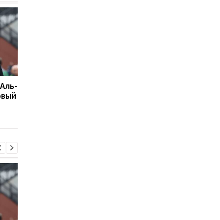
 Аль-
Подрез завершает
Возвращение Мудрик
овый
участие в турнире WTA
Челси: Алонсо радуе
125: поражение от
восторг и поддержк
Бандекки в Варшаве