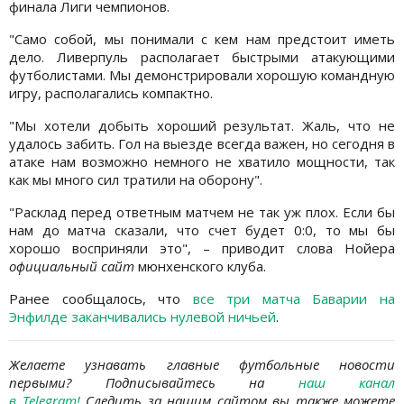
финала Лиги чемпионов.
"Само собой, мы понимали с кем нам предстоит иметь
дело. Ливерпуль располагает быстрыми атакующими
футболистами. Мы демонстрировали хорошую командную
игру, располагались компактно.
"Мы хотели добыть хороший результат. Жаль, что не
удалось забить. Гол на выезде всегда важен, но сегодня в
атаке нам возможно немного не хватило мощности, так
как мы много сил тратили на оборону".
"Расклад перед ответным матчем не так уж плох. Если бы
нам до матча сказали, что счет будет 0:0, то мы бы
хорошо восприняли это", – приводит слова Нойера
официальный сайт
мюнхенского клуба.
Ранее сообщалось, что
все три матча Баварии на
Энфилде заканчивались нулевой ничьей
.
Желаете узнавать
главные футбольные новости
первыми? Подписывайтесь на
наш канал
в Telegram
!
Следить за нашим сайтом вы также можете