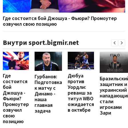
Где состоится бой Джошуа - Фьюри? Промоутер
озвучил свою позицию
Внутри sport.bigmir.net
Где
Дюбуа
Гурбанов:
Бразильски
состоится
против
Подготовка
защитник и
бой
Уордли:
к матчу с
украинский
Джошуа -
реванш за
Динамо -
нападающи
Фьюри?
титул WBO
наша
стали
Промоутер
ожидается
главная
игроками
озвучил
в октябре
задача
Зари
свою
позицию