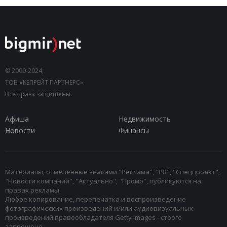
© 2000-2024,
ТОВ «КЕПРЕЙТ ПАРТНЕРС».
Все права защищены.
Афиша
Недвижимость
Новости
Финансы
Материалы, отмеченные знаками "Реклама", "PR", "Спецпроект",
"Новости компаний", "Актуально", "Промо", публикуются на
правах рекламы.
Любое копирование, перепечатка и воспроизведение
фотографических произведений и/или аудиовизуальных
произведений правообладателя Getty Images - строго
запрещено.