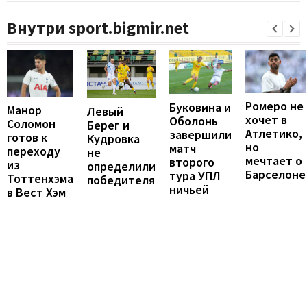
Внутри sport.bigmir.net
Ромеро не
Буковина и
Манор
Левый
хочет в
Оболонь
Соломон
Берег и
Атлетико,
завершили
готов к
Кудровка
но
матч
переходу
не
мечтает о
второго
из
определили
Барселоне
тура УПЛ
Тоттенхэма
победителя
ничьей
в Вест Хэм