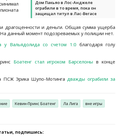
Дом Пакьяо в Лос-Анджеле
принимал
ограбили в то время, пока он
пионата
защищал титул в Лас-Вегасе
ли драгоценности и деньги. Общая сумма ущерба
. На данный момент подозреваемых у полиции нет.
а у Вальядолида со счетом 1:0
благодаря голу
Принс
Боатенг стал игроком Барселоны
в конце
ка ПСЖ Эрика Шупо-Мотинга
дважды ограбили за
ение
Кевин-Принс Боатенг
Ла Лига
вне игры
татьи, подпишись: