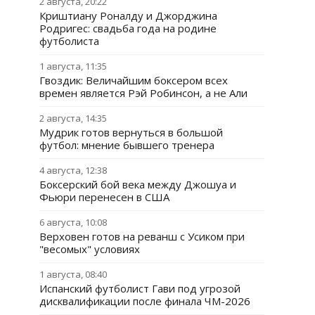
2 августа, 20:22
Криштиану Роналду и Джорджина
Родригес: свадьба года на родине
футболиста
1 августа, 11:35
Гвоздик: Величайшим боксером всех
времен является Рэй Робинсон, а не Али
2 августа, 14:35
Мудрик готов вернуться в большой
футбол: мнение бывшего тренера
4 августа, 12:38
Боксерский бой века между Джошуа и
Фьюри перенесен в США
6 августа, 10:08
Верховен готов на реванш с Усиком при
"весомых" условиях
1 августа, 08:40
Испанский футболист Гави под угрозой
дисквалификации после финала ЧМ-2026