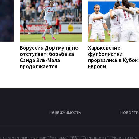
Боруссия Дортмунд не
Харьковские
отступает: борьба за
футболистки
Саида Эль-Мала
прорвались в Кубок
продолжается
Европы
Недвижимость
Новости
 отмеченные знаками "Реклама", "PR", "Спецпроект", "Новости комп