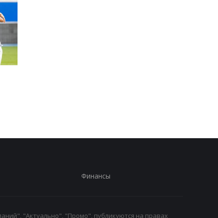
Родри покидает
Экс-агент Неймара
Манчестер Сити:
сделал неожиданно
Барселона ведет
признание о
переговоры о переходе
трансферном рынке
Финансы
аний", "Актуально", "Промо", публикуются на правах