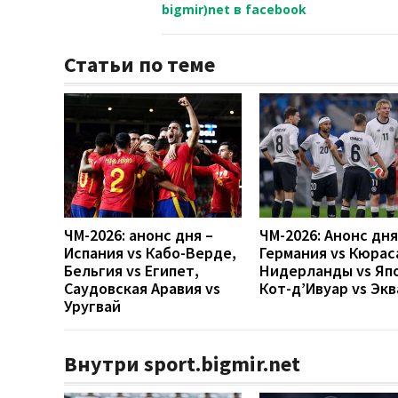
bigmir)net в facebook
Статьи по теме
ЧМ-2026: анонс дня –
ЧМ-2026: Анонс дн
Испания vs Кабо-Верде,
Германия vs Кюрас
Бельгия vs Египет,
Нидерланды vs Яп
Саудовская Аравия vs
Кот-д’Ивуар vs Эк
Уругвай
Внутри sport.bigmir.net