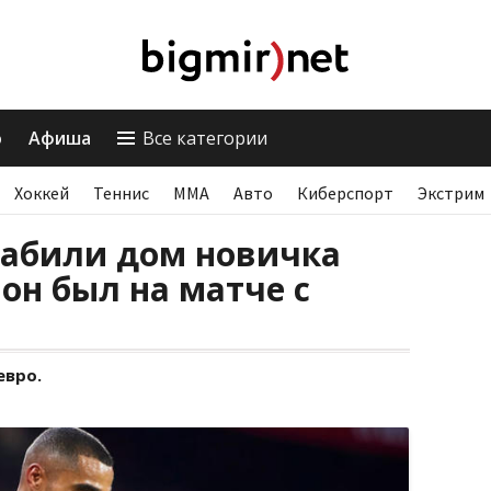
о
Афиша
Все категории
Хоккей
Теннис
ММА
Авто
Киберспорт
Экстрим
рабили дом новичка
 он был на матче с
евро.