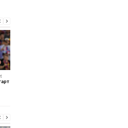
:
Барселона больше не
Вингер Реала
тарт
будет просить Де Йонга
находится в шорт-
снизить зарплату
листе Барселоны