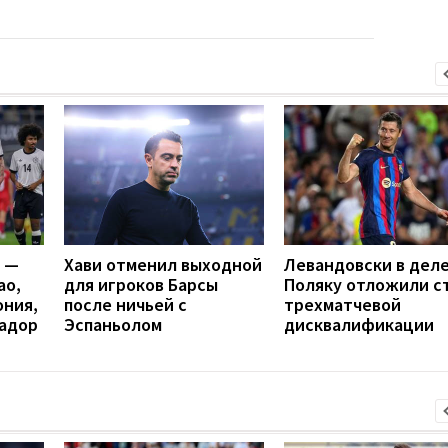
я —
Хави отменил выходной
Левандовски в деле
ао,
для игроков Барсы
Поляку отложили с
ония,
после ничьей с
трехматчевой
вадор
Эспаньолом
дисквалификации