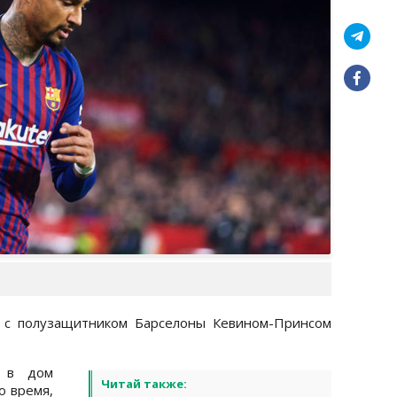
 с полузащитником Барселоны Кевином-Принсом
 в дом
Читай также:
о время,