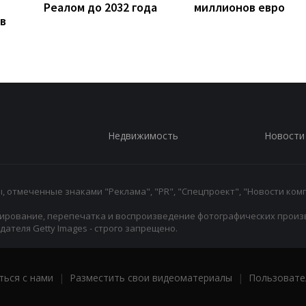
Реалом до 2032 года
миллионов евро
в
Недвижимость
Новости
 отмеченные знаками "Реклама", "PR", "Спецпроект", "Новости комп
ирование, перепечатка и воспроизведение фотографических произ
ателя Getty Images - строго запрещено.
ться с нами
|
Разместить свои видеоматериалы
|
Пользовате