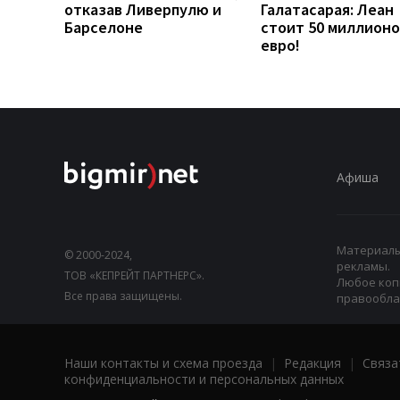
отказав Ливерпулю и
Галатасарая: Леан
Барселоне
стоит 50 миллионо
евро!
Афиша
Материалы,
© 2000-2024,
рекламы.
ТОВ «КЕПРЕЙТ ПАРТНЕРС».
Любое коп
Все права защищены.
правооблад
Наши контакты и схема проезда
|
Редакция
|
Связа
конфиденциальности и персональных данных