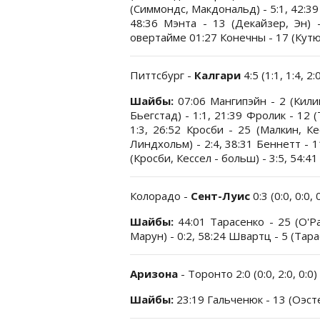
(Симмондс, Макдональд) - 5:1, 42:39 
48:36 Мэнта - 13 (Декайзер, Эн) -
овертайме 01:27 Конечны - 17 (Кутю
Питтсбург -
Калгари
4:5 (1:1, 1:4, 2:
Шайбы:
07:06 Мангипэйн - 2 (Килин
Бьегстад) - 1:1, 21:39 Фролик - 12 (
1:3, 26:52 Кросби - 25 (Малкин, Ке
Линдхольм) - 2:4, 38:31 Беннетт - 1
(Кросби, Кессел - больш) - 3:5, 54:41
Колорадо -
Сент-Луис
0:3 (0:0, 0:0, 
Шайбы:
44:01 Тарасенко - 25 (О'Ра
Марун) - 0:2, 58:24 Швартц - 5 (Тара
Аризона
- Торонто 2:0 (0:0, 2:0, 0:0)
Шайбы:
23:19 Гальченюк - 13 (Оэстер