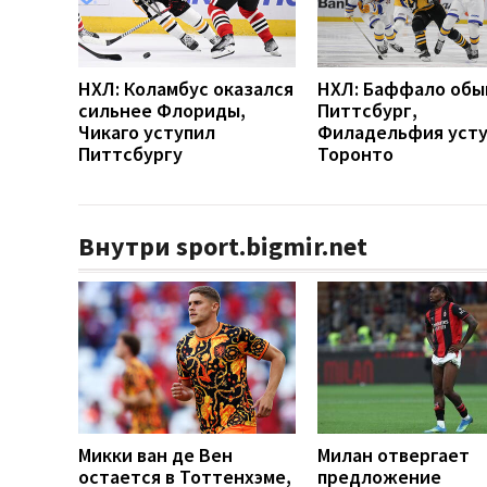
НХЛ: Коламбус оказался
НХЛ: Баффало обы
сильнее Флориды,
Питтсбург,
Чикаго уступил
Филадельфия усту
Питтсбургу
Торонто
Внутри sport.bigmir.net
Микки ван де Вен
Милан отвергает
остается в Тоттенхэме,
предложение