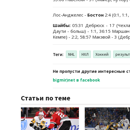
Лос-Анджелес -
Бостон
2:4 (0:1, 1:1,
Шайбы:
05:31 Дебрюск - 17 (Чехлар
Даути - больш) - 1:1, 36:15 Маршан
Кемпе) - 2:2, 58:57 Макэвой - 3 (Дебр
Теги:
NHL
НХЛ
Хоккей
результ
Не пропусти другие интересные с
bigmir)net в facebook
Статьи по теме