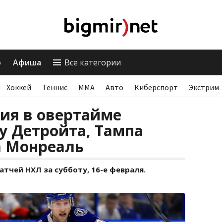
о
Афиша
Все категории
Хоккей
Теннис
ММА
Авто
Киберспорт
Экстрим
ия в овертайме
у Детройта, Тампа
а Монреаль
тчей НХЛ за субботу, 16-е февраля.