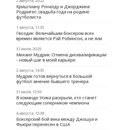
2 августа, 20:22
Криштиану Роналду и Джорджина
Родригес: свадьба года на родине
футболиста
1 августа, 11:35
Гвоздик: Величайшим боксером всех
времен является Рэй Робинсон, а не Али
31 июля, 20:25
Михаил Мудрик: Отмена дисквалификации
- новый шаг в моей карьере
2 августа, 14:35
Мудрик готов вернуться в большой
футбол: мнение бывшего тренера
31 июля, 12:50
В команде Усика раскрыли, кто станет
следующим соперником чемпиона
4 августа, 12:38
Боксерский бой века между Джошуа и
Фьюри перенесен в США