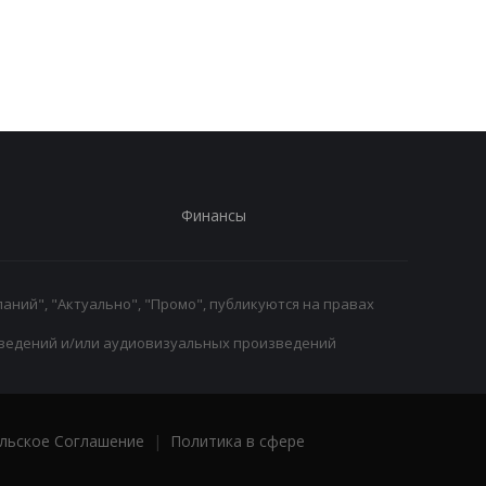
президента ФИФА
Барселона вступает 
Инфантино: Утрата
игру
доверия
Финансы
аний", "Актуально", "Промо", публикуются на правах
ведений и/или аудиовизуальных произведений
льское Соглашение
|
Политика в сфере