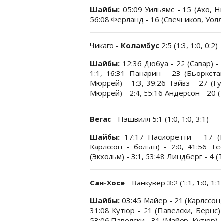
Шайбы:
05:09 Уильямс - 15 (Ахо, Ни
56:08 Ферланд - 16 (Свечников, Уолл
Чикаго -
Коламбус
2:5 (1:3, 1:0, 0:2)
Шайбы:
12:36 Дюбуа - 22 (Савар) -
1:1, 16:31 Панарин - 23 (Бьоркста
Мюррей) - 1:3, 39:26 Тэйвз - 27 (Г
Мюррей) - 2:4, 55:16 Андерсон - 20 
Вегас
- Нэшвилл 5:1 (1:0, 1:0, 3:1)
Шайбы:
17:17 Пасиоретти - 17 (И
Карлссон - больш) - 2:0, 41:56 Те
(Экхольм) - 3:1, 53:48 Линдберг - 4 (Т
Сан-Хосе
- Ванкувер 3:2 (1:1, 1:0, 1:1
Шайбы:
03:45 Майер - 21 (Карлссон, 
31:08 Кутюр - 21 (Павелски, Бернс) 
53:06 Павелски - 31 (Майер, Кутюр) -