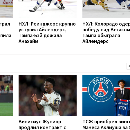
грал
НХЛ: Рейнджерс крупно
НХЛ: Колорадо оде
уступил Айлендерс,
победу над Вегасом
пила
Тампа-Бэй дожала
Тампа обыграла
Анахайм
Айлендерс
Винисиус Жуниор
ПСЖ приобрел винг
продлил контракт с
Манеса Аклиуша за 