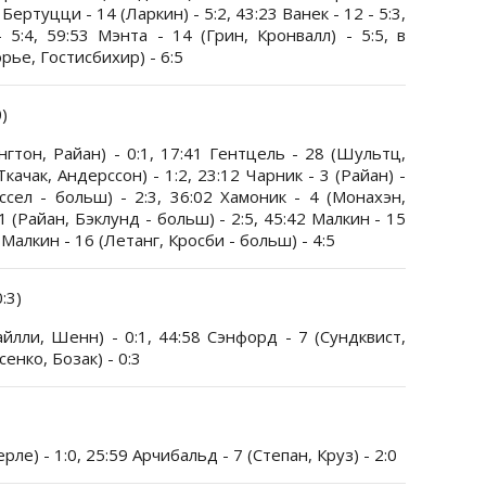
Бертуцци - 14 (Ларкин) - 5:2, 43:23 Ванек - 12 - 5:3,
 5:4, 59:53 Мэнта - 14 (Грин, Кронвалл) - 5:5, в
рье, Гостисбихир) - 6:5
0)
гтон, Райан) - 0:1, 17:41 Гентцель - 28 (Шультц,
Ткачак, Андерссон) - 1:2, 23:12 Чарник - 3 (Райан) -
ссел - больш) - 2:3, 36:02 Хамоник - 4 (Монахэн,
1 (Райан, Бэклунд - больш) - 2:5, 45:42 Малкин - 15
 Малкин - 16 (Летанг, Кросби - больш) - 4:5
0:3)
йлли, Шенн) - 0:1, 44:58 Сэнфорд - 7 (Сундквист,
сенко, Бозак) - 0:3
ле) - 1:0, 25:59 Арчибальд - 7 (Степан, Круз) - 2:0