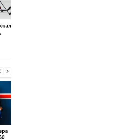
ржал
НХЛ: Торонто одержал
Борнмут будет прод
,
победу над
владельцу клуба НХ
Вашингтоном,
Вегас
Колорадо уступил
Калгари
ера
FA отказывается
Реал Мадрид рискуе
50
поддерживать
потерять Родри: