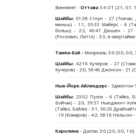
Виннипег -
Оттава
3:4 ОТ (2:1, 0:1. 1
Шайбы:
01:38 Стоун - 27 (Ткачак,
меньш) - 1:1, 05:33 Майерс - 6 (Та
больш) - 2:2, 40:47 Дюшен - 27 (
(Рослович, Литтл) - 3:3, в овертайме
Тампа-Бэй -
Монреаль 3:0 (0:0, 0:0, 
Шайбы:
42:16 Кучеров - 27 (Стэмко
Кучеров) - 2:0, 56:46 Джонсон - 21 (С
Нью-Йорк Айлендерс
- Эдмонтон 5:
Шайбы:
23:02 Пулок - 6 (Тэйвз, Б
Бойчак) - 2:0, 39:57 Ньюджент-Хопк
(Тэйвз, Бэйли) - 3:1, 50:20 Драйзайт
- 19 (Комаров) - 4:2, 58:16 Нельсон - 
Каролина
- Даллас 3:0 (2:0, 0:0, 1:0)