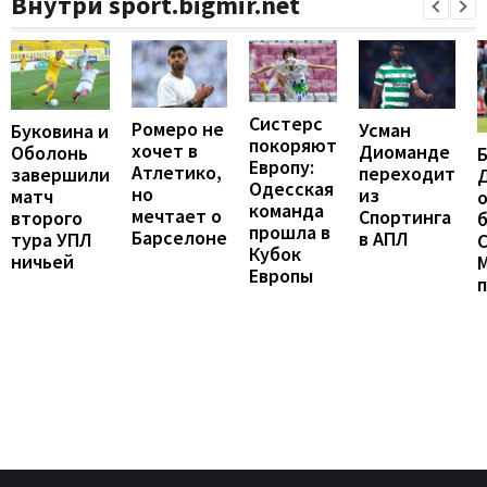
Внутри sport.bigmir.net
Систерс
Ромеро не
Усман
Буковина и
покоряют
хочет в
Диоманде
Оболонь
Европу:
Атлетико,
переходит
завершили
Одесская
но
из
матч
о
команда
мечтает о
Спортинга
второго
б
прошла в
Барселоне
в АПЛ
тура УПЛ
С
Кубок
ничьей
Европы