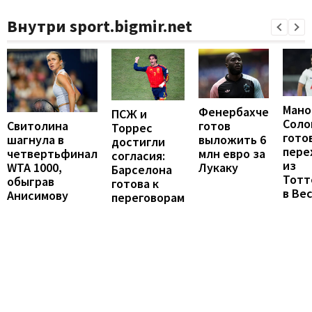
Внутри sport.bigmir.net
Мано
Фенербахче
ПСЖ и
Соло
готов
Свитолина
Торрес
гото
выложить 6
шагнула в
достигли
пере
млн евро за
четвертьфинал
согласия:
из
Лукаку
WTA 1000,
Барселона
Тотт
обыграв
готова к
в Ве
Анисимову
переговорам