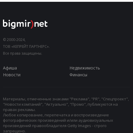
© 2000-2024,
ТОВ «КЕПРЕЙТ ПАРТНЕРС».
Все права защищены.
Афиша
Недвижимость
Новости
Финансы
Материалы, отмеченные знаками "Реклама", "PR", "Спецпроект",
"Новости компаний", "Актуально", "Промо", публикуются на
правах рекламы.
Любое копирование, перепечатка и воспроизведение
фотографических произведений и/или аудиовизуальных
произведений правообладателя Getty Images - строго
запрещено.