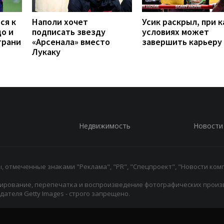
ся к
Наполи хочет
Усик раскрыл, при к
до и
подписать звезду
условиях может
грани
«Арсенала» вместо
завершить карьеру
Лукаку
Недвижимость
Новости
 отмеченные знаками "Реклама", "PR", "Спецпроект", "Новости комп
ирование, перепечатка и воспроизведение фотографических произ
ателя Getty Images - строго запрещено.