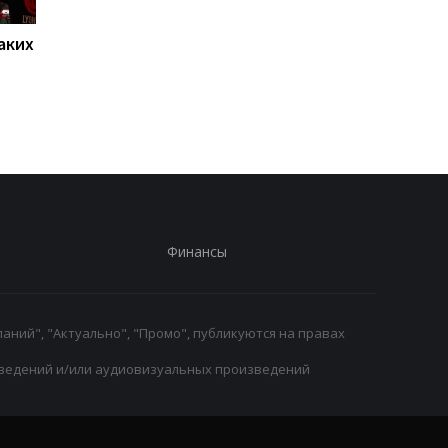
аких
Нойер: Бавария готова к
Алонсо готовится к
новому сезону после
массовому распрод
победы над Астон
игроков Челси в лет
Виллой
трансферное окно
Финансы
аний", "Актуально", "Промо", публикуются на правах
ведений и/или аудиовизуальных произведений