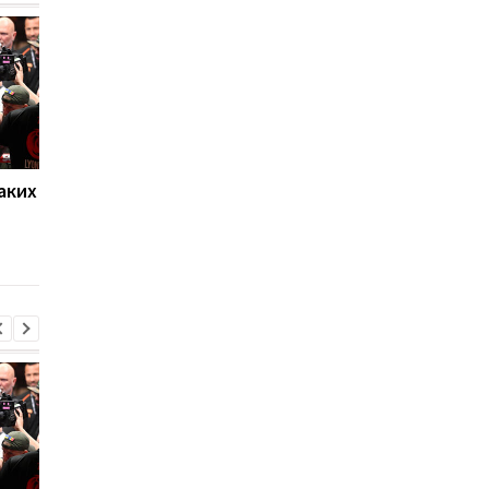
аких
Нойер: Бавария готова к
Алонсо готовится к
новому сезону после
массовому распрод
победы над Астон
игроков Челси в лет
Виллой
трансферное окно