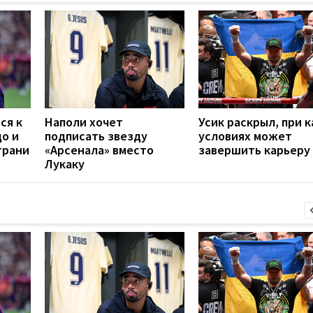
ся к
Наполи хочет
Усик раскрыл, при к
до и
подписать звезду
условиях может
грани
«Арсенала» вместо
завершить карьеру
Лукаку