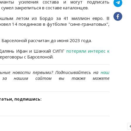
рианты усиления состава и могут подписать
сумел закрепиться в составе каталонцев.
ошлым летом из Бордо за 41 миллион евро. В
овел 14 поединков в футболке "сине-гранатовых",
Барселоной рассчитан до июня 2023 года.
е Далянь Ифан и Шанхай СИПГ
потеряли интерес к
ереговоры с Барселоной.
льные новости первыми? Подписывайтесь на
наш
за нашим сайтом вы также можете
татьи, подпишись: