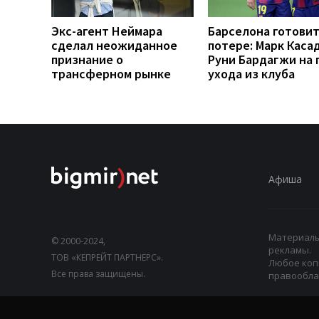
Экс-агент Неймара
Барселона готовит
сделал неожиданное
потере: Марк Каса
признание о
Руни Бардагжи на 
трансферном рынке
ухода из клуба
Афиша
Материалы,
© 2000-2024,
рекламы.
ТОВ «КЕПРЕЙТ ПАРТНЕРС».
Любое коп
Все права защищены.
правооблад