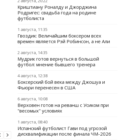
2 августа, 20:22
Криштиану Роналду и Джорджина
Родригес: свадьба года на родине
футболиста
1 августа, 11:35
Гвоздик: Величайшим боксером всех
времен является Рэй Робинсон, а не Али
2 августа, 14:35
Мудрик готов вернуться в большой
футбол: мнение бывшего тренера
4 августа, 12:38
Боксерский бой века между Джошуа и
Фьюри перенесен в США
6 августа, 10:08
Верховен готов на реванш с Усиком при
"весомых" условиях
1 августа, 08:40
Испанский футболист Гави под угрозой
дисквалификации после финала ЧМ-2026