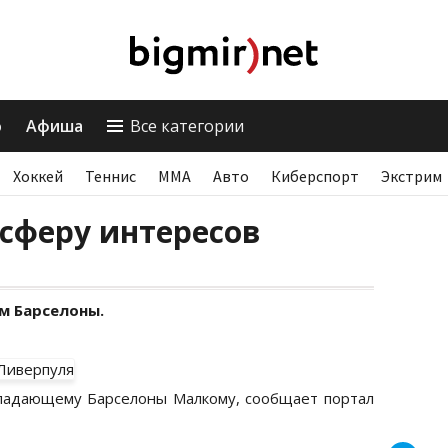
о
Афиша
Все категории
Хоккей
Теннис
ММА
Авто
Киберспорт
Экстрим
сферу интересов
м Барселоны.
ападающему Барселоны Малкому, сообщает портал