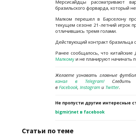
Мерсисайдцы рассматривают ва
бразильского форварда, который не 
Малком перешел в Барселону пр
текущем сезоне 21-летний игрок пр
отличившись тремя голами.
Действующий контракт бразильца с 
Ранее сообщалось, что китайски
Малкому
и не планируют начинать п
Желаете узнавать главные футбо
канал в Telegram
!
Следить 
в
Facebook
,
Instagram
и
Twitter
.
Не пропусти другие интересные с
bigmir)net в facebook
Статьи по теме