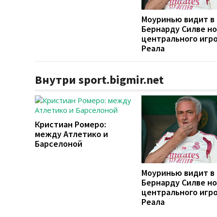
Моуринью видит в
Бернарду Силве но
центрального игр
Реала
Внутри sport.bigmir.net
Кристиан Ромеро:
между Атлетико и
Барселоной
Моуринью видит в
Бернарду Силве но
центрального игр
Реала