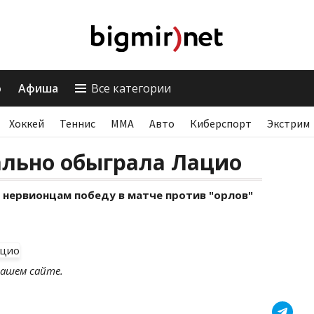
о
Афиша
Все категории
Хоккей
Теннис
ММА
Авто
Киберспорт
Экстрим
льно обыграла Лацио
 нервионцам победу в матче против "орлов"
ашем сайте.