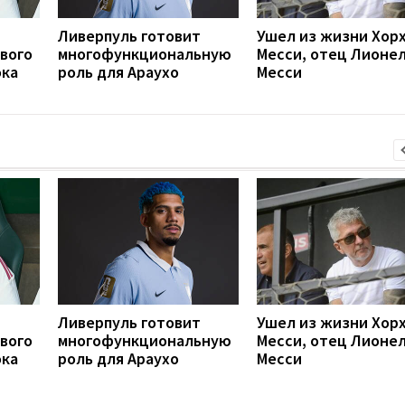
Ливерпуль готовит
Ушел из жизни Хор
вого
многофункциональную
Месси, отец Лионе
ока
роль для Араухо
Месси
Ливерпуль готовит
Ушел из жизни Хор
вого
многофункциональную
Месси, отец Лионе
ока
роль для Араухо
Месси