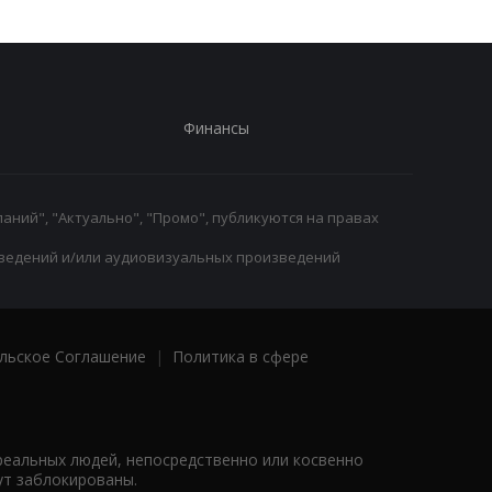
Финансы
аний", "Актуально", "Промо", публикуются на правах
ведений и/или аудиовизуальных произведений
льское Соглашение
|
Политика в сфере
реальных людей, непосредственно или косвенно
ут заблокированы.