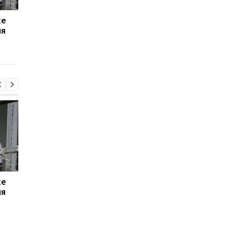
хе
Свитолина шагнула в
ПСЖ и Торрес дости
ля
четвертьфинал WTA
согласия: Барселона
1000, обыграв
готова к переговора
Анисимову
хе
Свитолина шагнула в
ПСЖ и Торрес дости
ля
четвертьфинал WTA
согласия: Барселона
1000, обыграв
готова к переговора
Анисимову