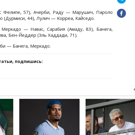
 Фелипе, 57), Ачерби, Раду — Марушич, Пароло
то (Дурмиси, 44), Лулич — Корреа, Кайседо.
 Меркадо — Навас, Сарабия (Амаду, 83), Банега,
лва, Бен-Йеддер (Эль Хаддади, 71).
рби — Банега, Меркадо.
татьи, подпишись: