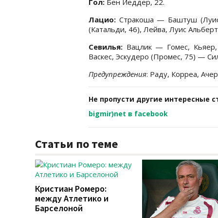
Гол:
Бен Йеддер, 22.
Лацио:
Стракоша — Баштуш (Луис
(Катальди, 46), Лейва, Луис Альбер
Севилья:
Вацлик — Гомес, Кьяер,
Васкес, Эскудеро (Промес, 75) — Си
Предупреждения
: Раду, Корреа, Аче
Не пропусти другие интересные с
bigmir)net в facebook
Статьи по теме
Кристиан Ромеро:
между Атлетико и
Барселоной