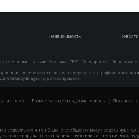
Недвижимость
Новости
 отмеченные знаками "Реклама", "PR", "Спецпроект", "Новости комп
ирование, перепечатка и воспроизведение фотографических произ
ателя Getty Images - строго запрещено.
ться с нами
|
Разместить свои видеоматериалы
|
Пользовате
что содержание и тон Вашего сообщения могут задеть чувства 
 которые нарушают эти правила грубо или систематически, буд