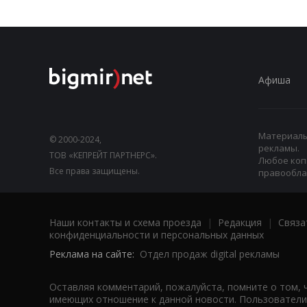
Афиша
Материалы,
© 2000-2024,
рекламы.
ТОВ «КЕПРЕЙТ ПАРТНЕРС».
Любое коп
Все права защищены.
правооблад
Наши контакты и схема проезда
|
Редакция
|
Связа
конфиденциальности и персональных данных
Реклама на сайте:
Отдел продаж digital рекламы
Оставляя комментарий, пожалуйста, помните о том, 
имеющих отношение к данной новости. Пользователи,