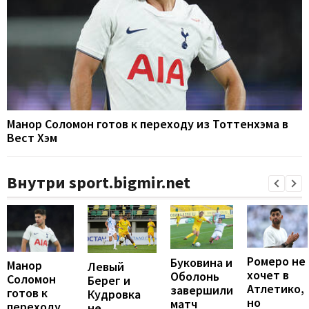
Манор Соломон готов к переходу из Тоттенхэма в
Вест Хэм
Внутри sport.bigmir.net
Ромеро не
Буковина и
Манор
Левый
хочет в
Оболонь
Соломон
Берег и
Атлетико,
завершили
готов к
Кудровка
но
матч
переходу
не