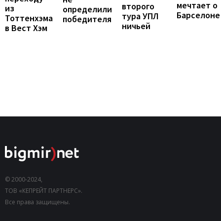
мечтает о
второго
из
определили
Барселоне
тура УПЛ
Тоттенхэма
победителя
ничьей
в Вест Хэм
© 2000-2024,
ТОВ «КЕПРЕЙТ ПАРТНЕРС».
Все права защищены.