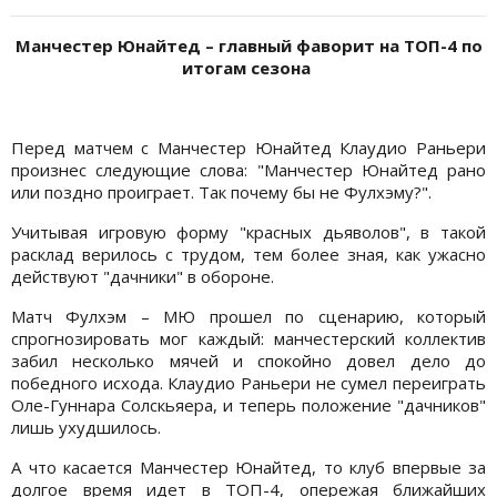
Манчестер Юнайтед – главный фаворит на ТОП-4 по
итогам сезона
Перед матчем с Манчестер Юнайтед Клаудио Раньери
произнес следующие слова: "Манчестер Юнайтед рано
или поздно проиграет. Так почему бы не Фулхэму?".
Учитывая игровую форму "красных дьяволов", в такой
расклад верилось с трудом, тем более зная, как ужасно
действуют "дачники" в обороне.
Матч Фулхэм – МЮ прошел по сценарию, который
спрогнозировать мог каждый: манчестерский коллектив
забил несколько мячей и спокойно довел дело до
победного исхода. Клаудио Раньери не сумел переиграть
Оле-Гуннара Солскьяера, и теперь положение "дачников"
лишь ухудшилось.
А что касается Манчестер Юнайтед, то клуб впервые за
долгое время идет в ТОП-4, опережая ближайших