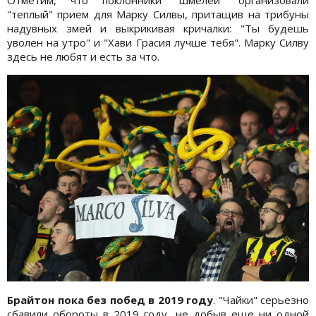
Отметим, что поклонники "шмелей" организовали
"теплый" прием для Марку Силвы, притащив на трибуны
надувных змей и выкрикивая кричалки: "Ты будешь
уволен на утро" и "Хави Грасия лучше тебя". Марку Силву
здесь не любят и есть за что.
Брайтон пока без побед в 2019 году
. "Чайки" серьезно
сбавили обороты в 2019 году, не добыв еще ни одной