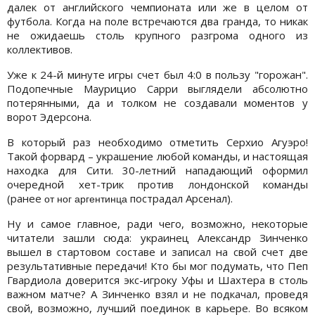
далек от английского чемпионата или же в целом от
футбола. Когда на поле встречаются два гранда, то никак
не ожидаешь столь крупного разгрома одного из
коллективов.
Уже к 24-й минуте игры счет был 4:0 в пользу "горожан".
Подопечные Маурицио Сарри выглядели абсолютно
потерянными, да и толком не создавали моментов у
ворот Эдерсона.
В который раз необходимо отметить Серхио Агуэро!
Такой форвард – украшение любой команды, и настоящая
находка для Сити. 30-летний нападающий оформил
очередной хет-трик против лондонской команды
(ранее
пострадал Арсенал).
от ног аргентинца
Ну и самое главное, ради чего, возможно, некоторые
читатели зашли сюда: украинец Александр Зинченко
вышел в стартовом составе и записал на свой счет две
результативные передачи! Кто бы мог подумать, что Пеп
Гвардиола доверится экс-игроку Уфы и Шахтера в столь
важном матче? А Зинченко взял и не подкачал, проведя
свой, возможно, лучший поединок в карьере. Во всяком