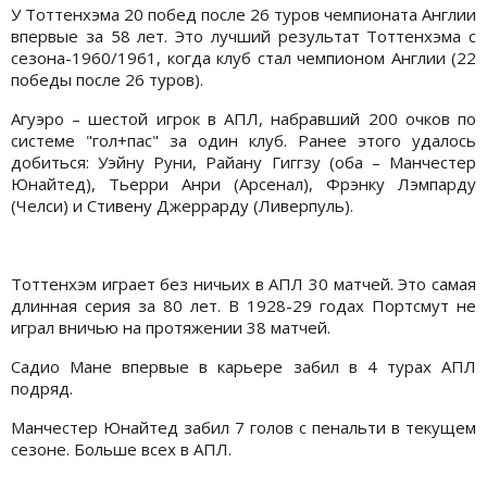
У Тоттенхэма 20 побед после 26 туров чемпионата Англии
впервые за 58 лет. Это лучший результат Тоттенхэма с
сезона-1960/1961, когда клуб стал чемпионом Англии (22
победы после 26 туров).
Агуэро – шестой игрок в АПЛ, набравший 200 очков по
системе "гол+пас" за один клуб. Ранее этого удалось
добиться: Уэйну Руни, Райану Гиггзу (оба – Манчестер
Юнайтед), Тьерри Анри (Арсенал), Фрэнку Лэмпарду
(Челси) и Стивену Джеррарду (Ливерпуль).
Тоттенхэм играет без ничьих в АПЛ 30 матчей. Это самая
длинная серия за 80 лет. В 1928-29 годах Портсмут не
играл вничью на протяжении 38 матчей.
Садио Мане впервые в карьере забил в 4 турах АПЛ
подряд.
Манчестер Юнайтед забил 7 голов с пенальти в текущем
сезоне. Больше всех в АПЛ.