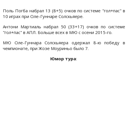
Поль Погба набрал 13 (8+5) очков по системе "гол+пас" в
10 играх при Оле-Гуннаре Солскьяере.
Антони Мартиаль набрал 50 (33+17) очков по системе
"гол+пас" в АПЛ. Больше всех в МЮ с осени 2015-го.
МЮ Оле-Гуннара Солскьяера одержал 8-ю победу в
чемпионате, при Жозе Моуриньо было 7.
Юмор тура
: