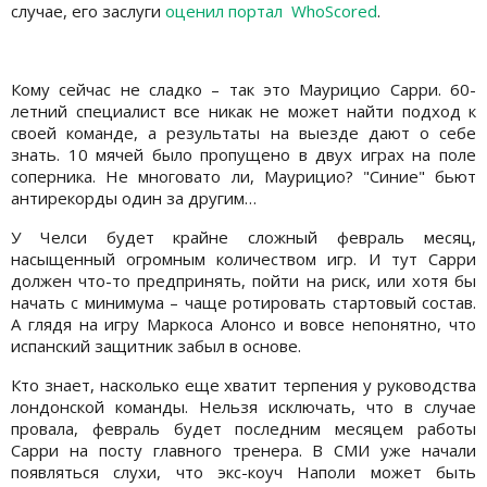
случае, его заслуги
оценил портал WhoScored
.
Кому сейчас не сладко – так это Маурицио Сарри. 60-
летний специалист все никак не может найти подход к
своей команде, а результаты на выезде дают о себе
знать. 10 мячей было пропущено в двух играх на поле
соперника. Не многовато ли, Маурицио? "Синие" бьют
антирекорды один за другим…
У Челси будет крайне сложный февраль месяц,
насыщенный огромным количеством игр. И тут Сарри
должен что-то предпринять, пойти на риск, или хотя бы
начать с минимума – чаще ротировать стартовый состав.
А глядя на игру Маркоса Алонсо и вовсе непонятно, что
испанский защитник забыл в основе.
Кто знает, насколько еще хватит терпения у руководства
лондонской команды. Нельзя исключать, что в случае
провала, февраль будет последним месяцем работы
Сарри на посту главного тренера. В СМИ уже начали
появляться слухи, что экс-коуч Наполи может быть