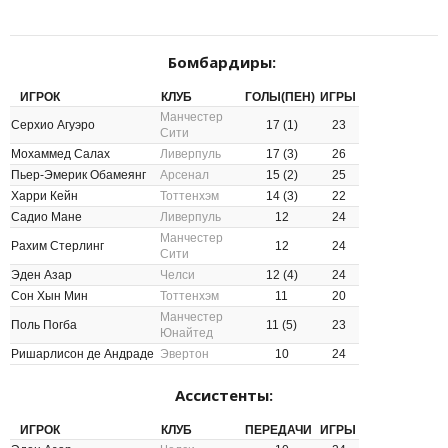
Бомбардиры:
ИГРОК
КЛУБ
ГОЛЫ(ПЕН)
ИГРЫ
Манчестер
Серхио Агуэро
17 (1)
23
Сити
Мохаммед Салах
Ливерпуль
17 (3)
26
Пьер-Эмерик Обамеянг
Арсенал
15 (2)
25
Харри Кейн
Тоттенхэм
14 (3)
22
Садио Мане
Ливерпуль
12
24
Манчестер
Рахим Стерлинг
12
24
Сити
Эден Азар
Челси
12 (4)
24
Сон Хын Мин
Тоттенхэм
11
20
Манчестер
Поль Погба
11 (5)
23
Юнайтед
Ришарлисон де Андраде
Эвертон
10
24
Ассистенты:
ИГРОК
КЛУБ
ПЕРЕДАЧИ
ИГРЫ