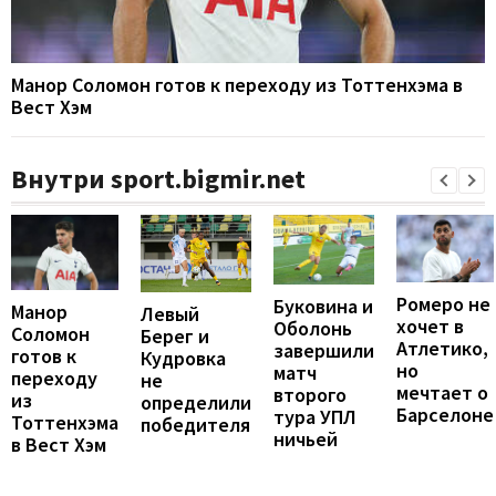
Манор Соломон готов к переходу из Тоттенхэма в
Вест Хэм
Внутри sport.bigmir.net
Ромеро не
Буковина и
Манор
Левый
хочет в
Оболонь
Соломон
Берег и
Атлетико,
завершили
готов к
Кудровка
но
матч
переходу
не
мечтает о
второго
из
определили
Барселоне
тура УПЛ
Тоттенхэма
победителя
ничьей
в Вест Хэм