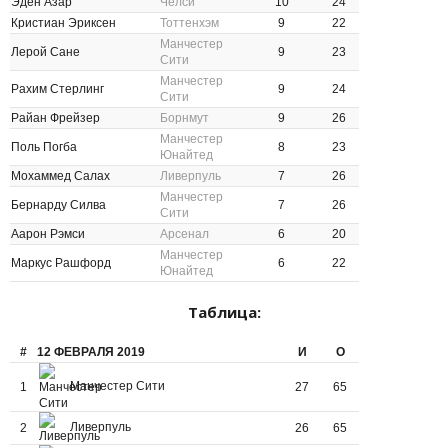
Эден Азар
Челси
10
24
Кристиан Эриксен
Тоттенхэм
9
22
Манчестер
Лерой Сане
9
23
Сити
Манчестер
Рахим Стерлинг
9
24
Сити
Райан Фрейзер
Борнмут
9
26
Манчестер
Поль Погба
8
23
Юнайтед
Мохаммед Салах
Ливерпуль
7
26
Манчестер
Бернарду Силва
7
26
Сити
Аарон Рэмси
Арсенал
6
20
Манчестер
Маркус Рашфорд
6
22
Юнайтед
Таблица:
#
12 ФЕВРАЛЯ 2019
И
О
Манчестер Сити
1
27
65
Ливерпуль
2
26
65