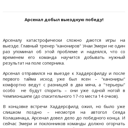
Арсенал добыл выездную победу!
Арсеналу катастрофически сложно даются игры на
выезде. Главный тренер "канониров" Унаи Эмери не один
раз упоминал об этой проблеме и надеялся, что со
временем его команда научится добывать нужный
результат на поле соперника.
Арсенал отправился на выезде к Хаддерсфилду и после
первого тайма исход уже был ясен – "канониры"
комфортно ведут с разницей в два мяча, а "терьеры"
особо не будут спорить – они уже одной ногой в
Чемпионшипе (до спасительного 17-го места 14 очков).
В концовке встречи Хаддерсфилд ожил, но было уже
слишком поздно – несмотря на автогол Сеяда
Колашинаца, Арсенал довел дело до победного конца. И
сейчас Эмери и поклонников команды должно огорчать