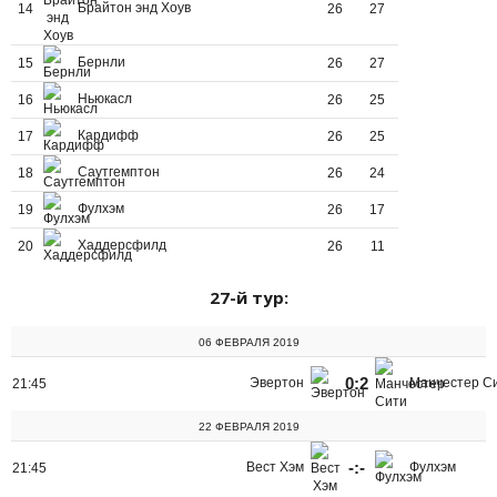
Брайтон энд Хоув
14
26
27
Бернли
15
26
27
Ньюкасл
16
26
25
Кардифф
17
26
25
Саутгемптон
18
26
24
Фулхэм
19
26
17
Хаддерсфилд
20
26
11
27-й тур:
06 ФЕВРАЛЯ 2019
0:2
Эвертон
Манчестер С
21:45
22 ФЕВРАЛЯ 2019
-:-
Вест Хэм
Фулхэм
21:45