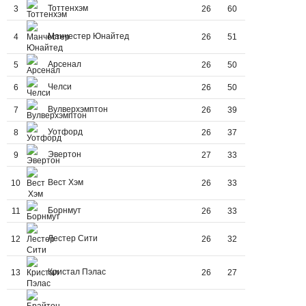
Тоттенхэм
3
26
60
Манчестер Юнайтед
4
26
51
Арсенал
5
26
50
Челси
6
26
50
Вулверхэмптон
7
26
39
Уотфорд
8
26
37
Эвертон
9
27
33
Вест Хэм
10
26
33
Борнмут
11
26
33
Лестер Сити
12
26
32
Кристал Пэлас
13
26
27