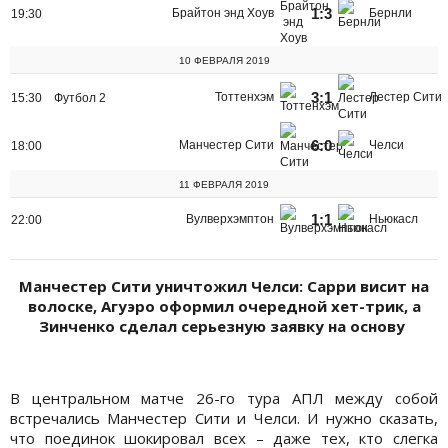
1:3
Брайтон энд Хоув
Бернли
19:30
10 ФЕВРАЛЯ 2019
3:1
Тоттенхэм
Лестер Сити
15:30
Футбол 2
6:0
Манчестер Сити
Челси
18:00
11 ФЕВРАЛЯ 2019
1:1
Вулверхэмптон
Ньюкасл
22:00
Манчестер Сити уничтожил Челси: Сарри висит на
волоске, Агуэро оформил очередной хет-трик, а
Зинченко сделал серьезную заявку на основу
В центральном матче 26-го тура АПЛ между собой
встречались Манчестер Сити и Челси. И нужно сказать,
что поединок шокировал всех – даже тех, кто слегка