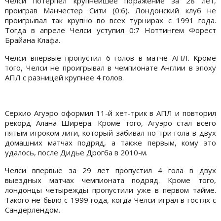
Челси потерпел крупнейшее поражение за 28 лет,
проиграв Манчестер Сити (0:6). Лондонский клуб не
проигрывал так крупно во всех турнирах с 1991 года.
Тогда в апреле Челси уступил 0:7 Ноттингем Форест
Брайана Клафа.
Челси впервые пропустил 6 голов в матче АПЛ. Кроме
того, Челси не проигрывал в чемпионате Англии в эпоху
АПЛ с разницей крупнее 4 голов.
Серхио Агуэро оформил 11-й хет-трик в АПЛ и повторил
рекорд Алана Ширера. Кроме того, Агуэро стал всего
пятым игроком лиги, который забивал по три гола в двух
домашних матчах подряд, а также первым, кому это
удалось, после Дидье Дрогба в 2010-м.
Челси впервые за 29 лет пропустил 4 гола в двух
выездных матчах чемпионата подряд. Кроме того,
лондонцы четырежды пропустили уже в первом тайме.
Такого не было с 1999 года, когда Челси играл в гостях с
Сандерлендом.