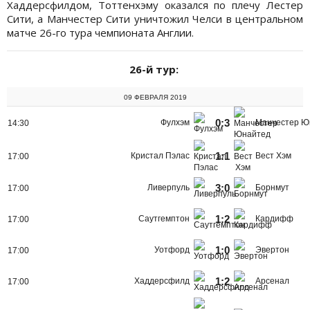
Хаддерсфилдом, Тоттенхэму оказался по плечу Лестер
Сити, а Манчестер Сити уничтожил Челси в центральном
матче 26-го тура чемпионата Англии.
26-й тур:
09 ФЕВРАЛЯ 2019
0:3
Фулхэм
Манчестер Ю
14:30
1:1
Кристал Пэлас
Вест Хэм
17:00
3:0
Ливерпуль
Борнмут
17:00
1:2
Саутгемптон
Кардифф
17:00
1:0
Уотфорд
Эвертон
17:00
1:2
Хаддерсфилд
Арсенал
17:00