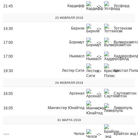
-:-
Кардифф
Уотфорд
21:45
23 ФЕВРАЛЯ 2019
-:-
Бернли
Тоттенхэм
14:30
-:-
Борнмут
Вулверхэмпт
17:00
-:-
Ньюкасл
Хаддерсфил
17:00
-:-
Лестер Сити
Кристал Пэла
19:30
24 ФЕВРАЛЯ 2019
-:-
Арсенал
Саутгемптон
16:05
-:-
Манчестер Юнайтед
Ливерпуль
16:05
31 МАРТА 2019
-:-
Челси
Брайтон энд 
--:--