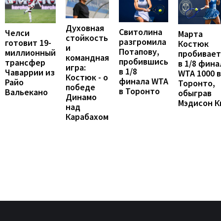
Духовная
Свитолина
Челси
Марта
стойкость
разгромила
готовит 19-
Костюк
и
Потапову,
миллионный
пробивает
командная
пробившись
трансфер
в 1/8 фина
игра:
в 1/8
Чаваррии из
WTA 1000 в
Костюк - о
финала WTA
Райо
Торонто,
победе
в Торонто
Вальекано
обыграв
Динамо
Мэдисон К
над
Карабахом