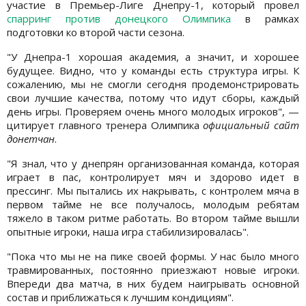
участие в Премьер-Лиге Днепру-1, который провел
спарринг против донецкого Олимпика
в рамках
подготовки ко второй части сезона.
"У Днепра-1 хорошая академия, а значит, и хорошее
будущее. Видно, что у команды есть структура игры. К
сожалению, мы не смогли сегодня продемонстрировать
свои лучшие качества, потому что идут сборы, каждый
день игры. Проверяем очень много молодых игроков", —
цитирует главного тренера Олимпика
официальный сайт
донетчан
.
"Я знал, что у днепрян организованная команда, которая
играет в пас, контролирует мяч и здорово идет в
прессинг. Мы пытались их накрывать, с контролем мяча в
первом тайме не все получалось, молодым ребятам
тяжело в таком ритме работать. Во втором тайме вышли
опытные игроки, наша игра стабилизировалась".
"Пока что мы не на пике своей формы. У нас было много
травмированных, постоянно приезжают новые игроки.
Впереди два матча, в них будем наигрывать основной
состав и приближаться к лучшим кондициям".