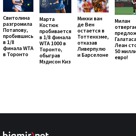
Свитолина
Микки ван
Марта
Милан
разгромила
де Вен
Костюк
отверга
Потапову,
остается в
пробивается
предло
пробившись
Тоттенхэме,
в 1/8 финала
Галатаса
в 1/8
отказав
WTA 1000 в
Леан ст
финала WTA
Ливерпулю
Торонто,
50 милл
в Торонто
и Барселоне
обыграв
евро!
Мэдисон Киз