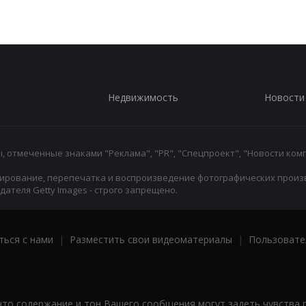
Недвижимость
Новости
 отмеченные знаками "Реклама", "PR", "Спецпроект", "Новости комп
ирование, перепечатка и воспроизведение фотографических произ
ателя Getty Images - строго запрещено.
ться с нами
|
Разместить свои видеоматериалы
|
Пользовате
что содержание и тон Вашего сообщения могут задеть чувства 