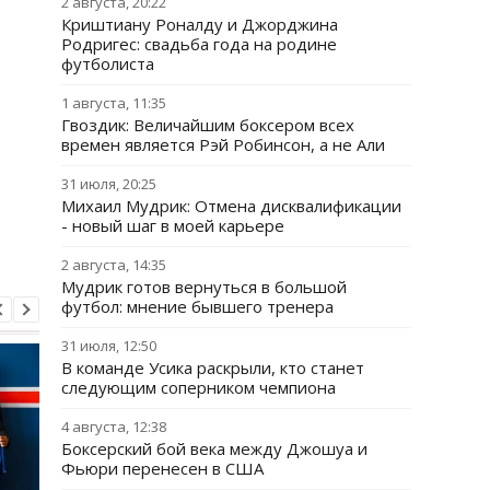
2 августа, 20:22
Криштиану Роналду и Джорджина
Родригес: свадьба года на родине
футболиста
1 августа, 11:35
Гвоздик: Величайшим боксером всех
времен является Рэй Робинсон, а не Али
31 июля, 20:25
Михаил Мудрик: Отмена дисквалификации
- новый шаг в моей карьере
2 августа, 14:35
Мудрик готов вернуться в большой
футбол: мнение бывшего тренера
31 июля, 12:50
В команде Усика раскрыли, кто станет
следующим соперником чемпиона
4 августа, 12:38
Боксерский бой века между Джошуа и
Фьюри перенесен в США