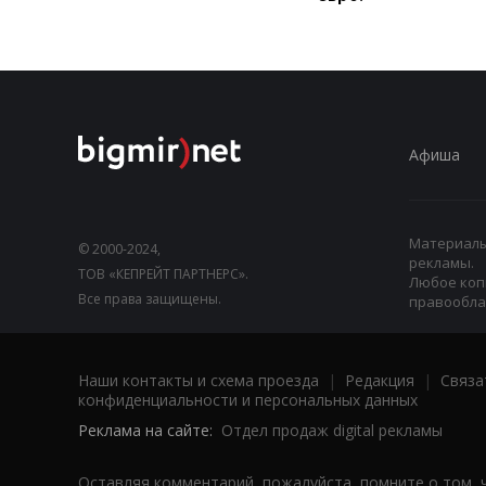
Афиша
Материалы,
© 2000-2024,
рекламы.
ТОВ «КЕПРЕЙТ ПАРТНЕРС».
Любое коп
Все права защищены.
правооблад
Наши контакты и схема проезда
|
Редакция
|
Связа
конфиденциальности и персональных данных
Реклама на сайте:
Отдел продаж digital рекламы
Оставляя комментарий, пожалуйста, помните о том, 