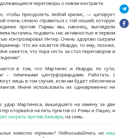
одолжающиеся переговоры о новом контракте.
ал, чтобы преодолеть любой кризис, — цитирует
рой очень сложно справиться с той ношей, которую
оединке против Пармы мы, наконец, выглядели
яева пытались подавить нас активностью в первом
стью контролировал Интер. Очень здорово сыграли
риниар. Что же касается Икарди, то ему, похоже,
не кажется, что пора сесть за стол переговоров и
уждении".
ается в том, что Мартинес и Икарди, по сути,
ми – типичными центрфорвардами. Работать с
огут лишь в том случае, если им будет обеспечена
лангов. Иначе использовать их одновременно не
с удар Мартинеса, вышедшего на замену за две
нтер оторвался на пять пунктов от Ромы и Лацио, и
оит сыграть против Кальяри
, на семь.
льные новости первыми?
Подписывайтесь на
наш