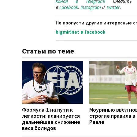
канал в
Telegram
!
Следит
в
Facebook
,
Instagram
и
Twitter
.
Не пропусти другие интересные с
bigmir)net в facebook
Статьи по теме
Формула-1 на пути к
Моуринью ввел но
легкости: планируется
строгие правила в
дальнейшее снижение
Реале
веса болидов