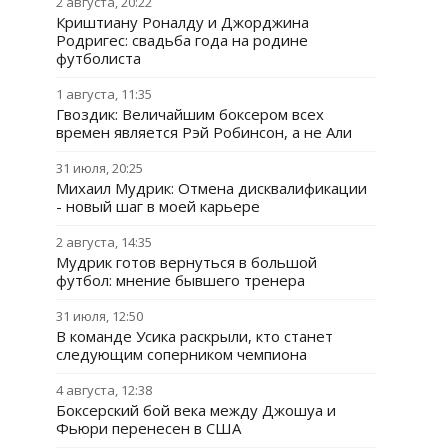
2 августа, 20:22
Криштиану Роналду и Джорджина
Родригес: свадьба года на родине
футболиста
1 августа, 11:35
Гвоздик: Величайшим боксером всех
времен является Рэй Робинсон, а не Али
31 июля, 20:25
Михаил Мудрик: Отмена дисквалификации
- новый шаг в моей карьере
2 августа, 14:35
Мудрик готов вернуться в большой
футбол: мнение бывшего тренера
31 июля, 12:50
В команде Усика раскрыли, кто станет
следующим соперником чемпиона
4 августа, 12:38
Боксерский бой века между Джошуа и
Фьюри перенесен в США