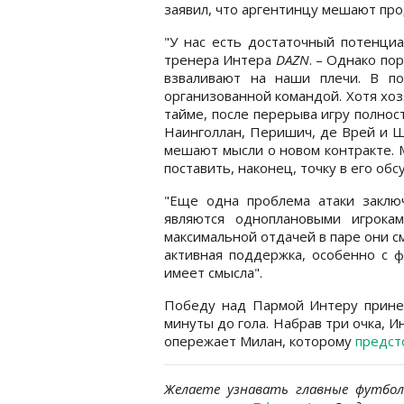
заявил, что аргентинцу мешают пр
"У нас есть достаточный потенци
тренера Интера
DAZN
. – Однако по
взваливают на наши плечи. В п
организованной командой. Хотя хоз
тайме, после перерыва игру полно
Наинголлан, Перишич, де Врей и Шк
мешают мысли о новом контракте. М
поставить, наконец, точку в его обс
"Еще одна проблема атаки заключ
являются одноплановыми игрока
максимальной отдачей в паре они см
активная поддержка, особенно с ф
имеет смысла".
Победу над Пармой Интеру прине
минуты до гола. Набрав три очка, И
опережает Милан, которому
предст
Желаете узнавать главные футбо