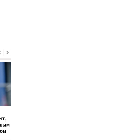
Гранада расторгает
Милан ведет
ит,
контракт с вратарем
переговоры о
овым
Люкой Зиданом
возвращении Леанд
ром
Паредеса в Серию А