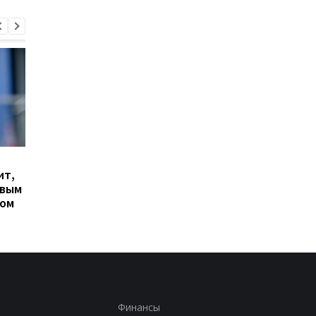
Гранада расторгает
Милан ведет
ит,
контракт с вратарем
переговоры о
овым
Люкой Зиданом
возвращении Леанд
ром
Паредеса в Серию А
Финансы