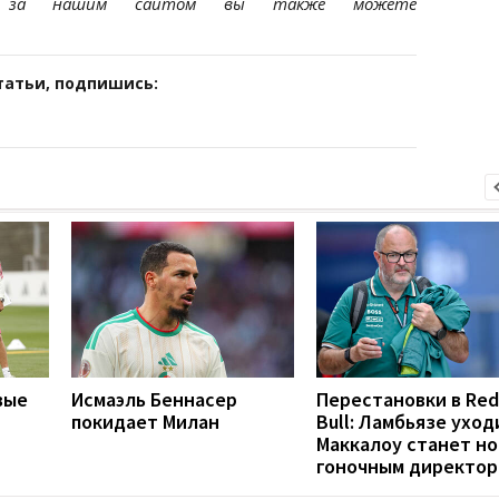
ь за нашим сайтом вы также можете
татьи, подпишись:
вые
Исмаэль Беннасер
Перестановки в Red
покидает Милан
Bull: Ламбьязе уход
Маккалоу станет н
гоночным директо