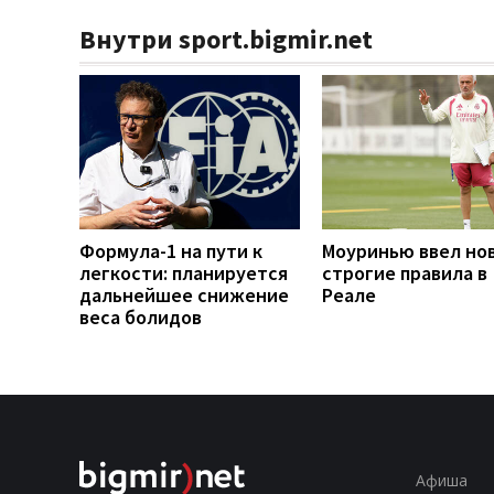
Внутри sport.bigmir.net
Формула-1 на пути к
Моуринью ввел но
легкости: планируется
строгие правила в
дальнейшее снижение
Реале
веса болидов
Афиша