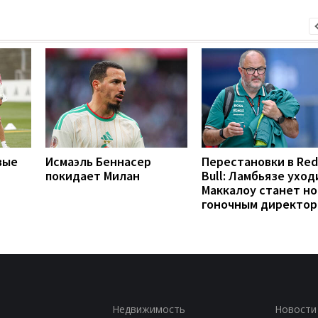
вые
Исмаэль Беннасер
Перестановки в Red
покидает Милан
Bull: Ламбьязе уход
Маккалоу станет н
гоночным директо
Недвижимость
Новости