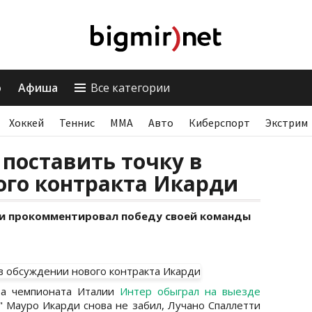
о
Афиша
Все категории
Хоккей
Теннис
ММА
Авто
Киберспорт
Экстрим
 поставить точку в
ого контракта Икарди
ти прокомментировал победу своей команды
ура чемпионата Италии
Интер обыграл на выезде
" Мауро Икарди снова не забил, Лучано Спаллетти