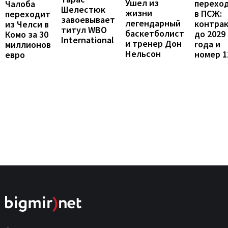
Ушел из
перехо
Чалоба
Шелестюк
жизни
в ПСЖ:
переходит
завоевывает
легендарный
контра
из Челси в
титул WBO
баскетболист
до 2029
Комо за 30
International
и тренер Дон
года и
миллионов
Нельсон
номер 1
евро