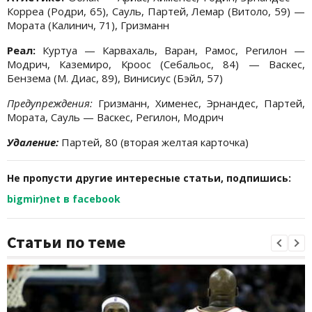
Корреа (Родри, 65), Сауль, Партей, Лемар (Витоло, 59) —
Мората (Калинич, 71), Гризманн
Реал:
Куртуа — Карвахаль, Варан, Рамос, Регилон —
Модрич, Каземиро, Кроос (Себальос, 84) — Васкес,
Бензема (М. Диас, 89), Винисиус (Бэйл, 57)
Предупреждения:
Гризманн, Хименес, Эрнандес, Партей,
Мората, Сауль — Васкес, Регилон, Модрич
Удаление:
Партей, 80 (вторая желтая карточка)
Не пропусти другие интересные статьи, подпишись:
bigmir)net в facebook
Статьи по теме