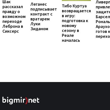
Шак
Ливер
Леганес
Тибо Куртуа
рассказал
привле
подписывает
возвращается
правду о
защит
контракт с
в игру:
возможном
Барсел
вратарем
подготовка к
переходе
Ронал
Луки
новому
Леброна в
Араухо
Зиданом
сезону в
Сиксерс
готов 
Реале
перех
началась