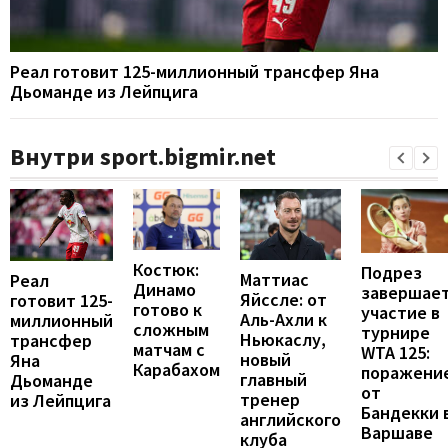
Реал готовит 125-миллионный трансфер Яна
Дьоманде из Лейпцига
Внутри sport.bigmir.net
Костюк:
Подрез
Маттиас
Реал
Динамо
завершае
Яйссле: от
готовит 125-
готово к
участие в
Аль-Ахли к
миллионный
сложным
турнире
Ньюкаслу,
трансфер
матчам с
WTA 125:
новый
Яна
Карабахом
поражени
главный
Дьоманде
от
тренер
из Лейпцига
Бандекки 
английского
Варшаве
клуба