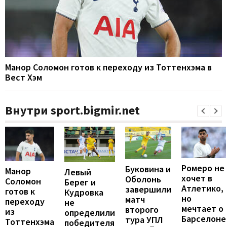
Манор Соломон готов к переходу из Тоттенхэма в
Вест Хэм
Внутри sport.bigmir.net
Ромеро не
Буковина и
Манор
Левый
хочет в
Оболонь
Соломон
Берег и
Атлетико,
завершили
готов к
Кудровка
но
матч
переходу
не
мечтает о
второго
из
определили
Барселоне
тура УПЛ
Тоттенхэма
победителя