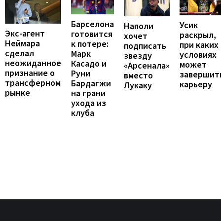
Барселона
Усик
Наполи
Экс-агент
готовится
раскрыл,
хочет
Неймара
к потере:
при каких
подписать
сделал
Марк
условиях
звезду
неожиданное
Касадо и
может
«Арсенала»
признание о
Руни
завершит
вместо
трансферном
Бардагжи
карьеру
Лукаку
рынке
на грани
ухода из
клуба