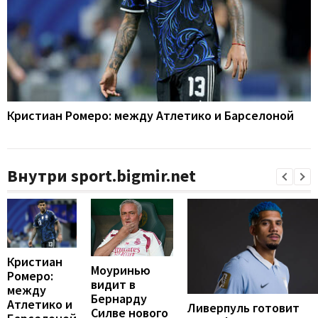
Кристиан Ромеро: между Атлетико и Барселоной
Внутри sport.bigmir.net
Кристиан
Моуринью
Ромеро:
видит в
между
Бернарду
Атлетико и
Ливерпуль готовит
Силве нового