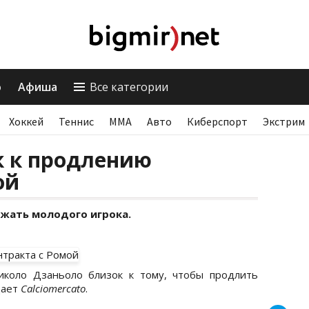
о
Афиша
Все категории
Хоккей
Теннис
ММА
Авто
Киберспорт
Экстрим
к к продлению
ой
жать молодого игрока.
коло Дзаньоло близок к тому, чтобы продлить
дает
Calciomercato
.