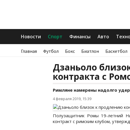
Новости
Спорт
Финансы
Авто
Техн
Главная
Футбол
Бокс
Биатлон
Баскетбол
Дзаньоло близо
контракта с Ром
Римляне намерены надолго удер
4 февраля 2019, 15:39
Полузащитник Ромы 19-летний Ни
контракт с римским клубом, утверж