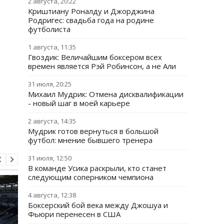
2 августа, 20:22
Криштиану Роналду и Джорджина
Родригес: свадьба года на родине
футболиста
1 августа, 11:35
Гвоздик: Величайшим боксером всех
времен является Рэй Робинсон, а не Али
31 июля, 20:25
Михаил Мудрик: Отмена дисквалификации
- новый шаг в моей карьере
2 августа, 14:35
Мудрик готов вернуться в большой
футбол: мнение бывшего тренера
31 июля, 12:50
В команде Усика раскрыли, кто станет
следующим соперником чемпиона
4 августа, 12:38
Боксерский бой века между Джошуа и
Фьюри перенесен в США