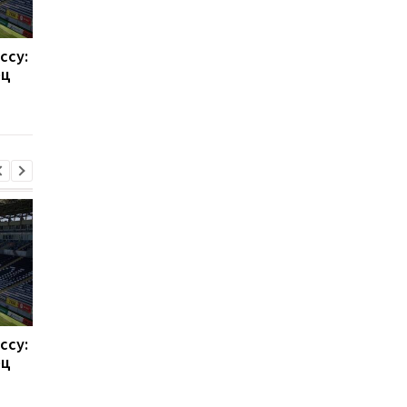
ссу:
Такехиро Томиясу: из
Барселона привлека
ец
Арсенала в Кристал
Родри: Трансферны
Пэлас
переход на 70
миллионов евро
ссу:
Такехиро Томиясу: из
Барселона привлека
ец
Арсенала в Кристал
Родри: Трансферны
Пэлас
переход на 70
миллионов евро