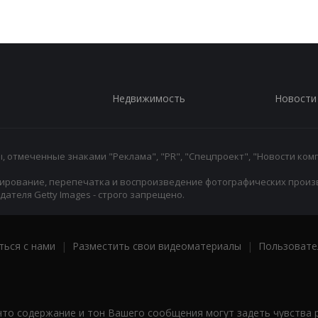
Недвижимость
Новости
 отмеченные знаками "Реклама", "PR", "Спецпроект", "Новости комп
ирование, перепечатка и воспроизведение фотографических произ
ателя Getty Images - строго запрещено.
ться с нами
|
Разместить свои видеоматериалы
|
Пользовате
что содержание и тон Вашего сообщения могут задеть чувства 