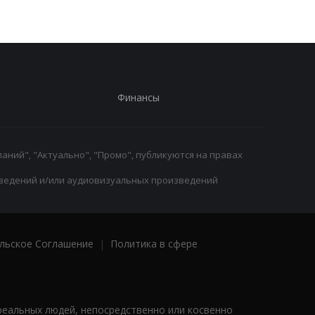
Финансы
аний", "Актуально", "Промо", публикуются на правах
ведений и/или аудиовизуальных произведений
льское Соглашение
|
Политика в сфере
реальных людей, непосредственно или косвенно