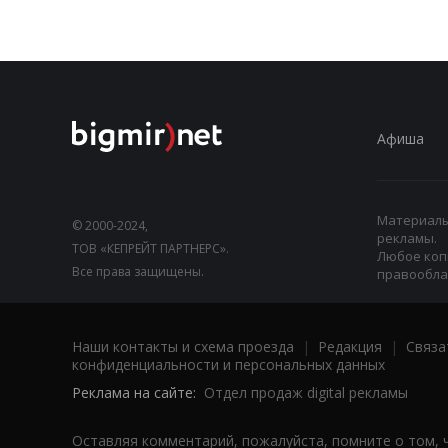
Афиша
Материалы,
© 2000-2024,
рекламы.
ТОВ «КЕПРЕЙТ ПАРТНЕРС».
Любое коп
Все права защищены.
правооблад
Наши контакты и схема проезда
|
Редакция
|
Связа
конфиденциальности и персональных данных
Реклама на сайте:
Отдел продаж digital рекламы
Оставляя комментарий, пожалуйста, помните о том, 