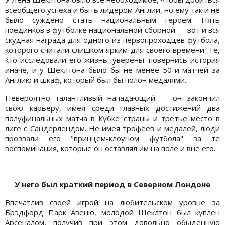
всеобщего успеха и быть лидером Англии, но ему так и не
было суждено стать национальным героем. Пять
поединков в футболке национальной сборной — вот и вся
скудная награда для одного из первопроходцев футбола,
которого считали слишком ярким для своего времени. Те,
кто исследовали его жизнь, уверены: повернись история
иначе, и у Шеклтона было бы не менее 50-и матчей за
Англию и шкаф, который был бы полон медалями.
Невероятно талантливый нападающий — он закончил
свою карьеру, имея среди главных достижений два
полуфинальных матча в Кубке страны и третье место в
лиге с Сандерлендом. Не имея трофеев и медалей, люди
прозвали его "принцем-клоуном футбола" за те
воспоминания, которые он оставлял им на поле и вне его.
У него был краткий период в Северном Лондоне
Впечатлив своей игрой на любительском уровне за
Брэдфорд Парк Авеню, молодой Шеклтон был куплен
Арсеналом, получив при этом довольно обыденную