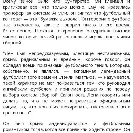
Всему виной было его бунтарство. Он клеймил и
критиковал все, что только можно. Ему не нравилась
трансферная система Англии, он считал что футбольный
контракт — это "бумажка дьявола". Он говорил о футболе
так откровенно, как не говорил никто в его время.
Естественно, Шеклтон откровенно раздражал высших
чинов, которые всякий раз оставляли игрока вне заявки
сборной.
"Лен был непредсказуемым, блестяще нестабильным,
ярким, радикальным и вредным. Короче говоря, он
обладал всеми признаками футбольного гения, которым,
собственно, и являлся, — вспоминал легендарный
футболист того времени Стэнли Мэттьюз, — Разумеется,
такой характер не мог понравиться тем, кто руководил
английским футболом и принимал решения по поводу
выбора состава сборной. Склонность Лена говорить или
делать то, что не может понравиться официальным
лицам, то, что могло их шокировать, настраивало всех
против него".
Он был ярким индивидуалистом и футбольным
романтиком тогда, когда все привыкли ходить строем. Он