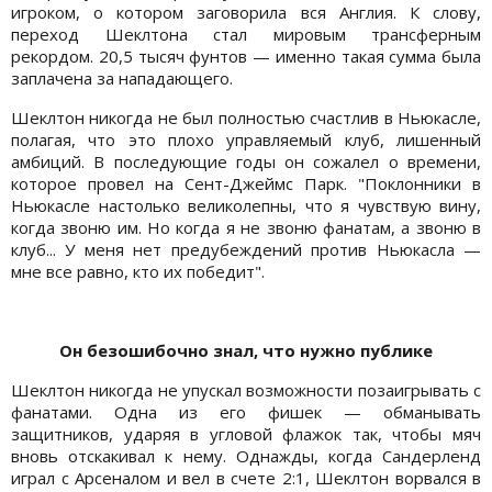
игроком, о котором заговорила вся Англия. К слову,
переход Шеклтона стал мировым трансферным
рекордом. 20,5 тысяч фунтов — именно такая сумма была
заплачена за нападающего.
Шеклтон никогда не был полностью счастлив в Ньюкасле,
полагая, что это плохо управляемый клуб, лишенный
амбиций. В последующие годы он сожалел о времени,
которое провел на Сент-Джеймс Парк. "Поклонники в
Ньюкасле настолько великолепны, что я чувствую вину,
когда звоню им. Но когда я не звоню фанатам, а звоню в
клуб... У меня нет предубеждений против Ньюкасла —
мне все равно, кто их победит".
Он безошибочно знал, что нужно публике
Шеклтон никогда не упускал возможности позаигрывать с
фанатами. Одна из его фишек — обманывать
защитников, ударяя в угловой флажок так, чтобы мяч
вновь отскакивал к нему. Однажды, когда Сандерленд
играл с Арсеналом и вел в счете 2:1, Шеклтон ворвался в