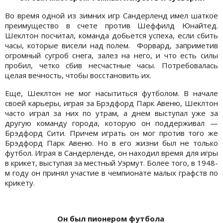
Во время одной из зимних игр Сандерленд имел шаткое
преимущество в счете против Шеффилд Юнайтед.
Шеклтон посчитал, команда добьется успеха, если сбить
часы, которые висели над полем. Форвард, заприметив
огромный сугроб снега, залез на него, и что есть силы
пробил, четко сбив несчастные часы. Потребовалась
целая вечность, чтобы восстановить их.
Еще, Шеклтон не мог насытиться футболом. В начале
своей карьеры, играя за Брэдфорд Парк Авеню, Шеклтон
часто играл за них по утрам, а днем выступал уже за
другую команду города, которую он поддерживал —
Брэдфорд Сити. Причем играть он мог против того же
Брэдфорд Парк Авеню. Но в его жизни был не только
футбол. Играя в Сандерленде, он находил время для игры
в крикет, выступая за местный Уэрмут. Более того, в 1948-
м году он принял участие в чемпионате малых графств по
крикету.
Он был пионером футбола