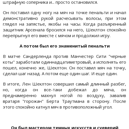
штрафную соперника и... просто остановился.
Он поставил одну ногу на мяч на точке пенальти и начал
демонстративно рукой расчесывать волосы, при этом
глядел на запястье, якобы на часы. Когда разъяренный
защитник Арсенала бросился на него, Шеклтон спокойно
перепрыгнул его вместе с мячом и продолжил игру.
А потом был его знаменитый пенальти
В матче Сандерленда против Манчестер Сити "черные
коты" заработали одиннадцатиметровый, а исполнять его
пошел, конечно же, Шеклтон. Он поставил мяч на точку,
сделал шаг назад. А потом еще один шаг. И еще один.
В итоге, Лен Шеклтон совершил самый длинный разбег,
но, когда он все-таки добежал до мяча, он
преднамеренно махнул ногой по воздуху, завалив
вратаря "горожан" Берта Траутмана в сторону. После
этого спокойно катнул мяч в противоположный угол.
Он был мастером темных искусств и суеверий