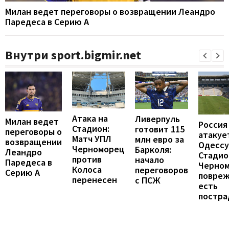
Милан ведет переговоры о возвращении Леандро
Паредеса в Серию А
Внутри sport.bigmir.net
Атака на
Ливерпуль
Милан ведет
Россия
Стадион:
готовит 115
переговоры о
атакуе
Матч УПЛ
млн евро за
возвращении
Одессу
Черноморец
Барколя:
Леандро
Стадио
против
начало
Паредеса в
Черно
Колоса
переговоров
Серию А
повреж
перенесен
с ПСЖ
есть
постра