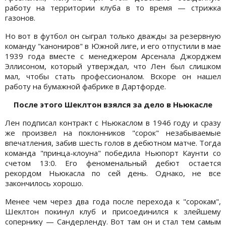
работу на территории клуба в то время — стрижка
газонов.
Но вот в футбол он сыграл только дважды за резервную
команду "канониров" в Южной лиге, и его отпустили в мае
1939 года вместе с менеджером Арсенала Джорджем
Эллисоном, который утверждал, что Лен был слишком
мал, чтобы стать профессионалом. Вскоре он нашел
работу на бумажной фабрике в Дартфорде.
После этого Шеклтон взялся за дело в Ньюкасле
Лен подписал контракт с Ньюкаслом в 1946 году и сразу
же произвел на поклонников "сорок" незабываемые
впечатления, забив шесть голов в дебютном матче. Тогда
команда "принца-клоуна" победила Ньюпорт Каунти со
счетом 13:0. Его феноменальный дебют остается
рекордом Ньюкасла по сей день. Однако, не все
закончилось хорошо.
Менее чем через два года после перехода к "сорокам",
Шеклтон покинул клуб и присоединился к злейшему
сопернику — Сандерленду. Вот там он и стал тем самым