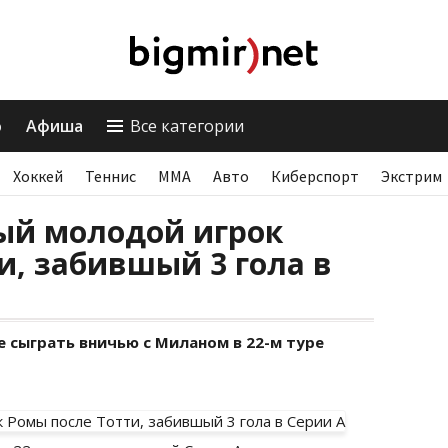
о
Афиша
Все категории
Хоккей
Теннис
ММА
Авто
Киберспорт
Экстрим
ый молодой игрок
и, забившый 3 гола в
 сыграть вничью с Миланом в 22-м туре