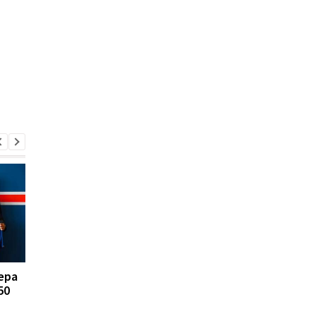
ера
FA отказывается
Реал Мадрид рискуе
50
поддерживать
потерять Родри:
президента ФИФА
Барселона вступает 