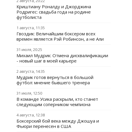
2 августа, 20:22
Криштиану Роналду и Джорджина
Родригес: свадьба года на родине
футболиста
1 августа, 11:35
Гвоздик: Величайшим боксером всех
времен является Рэй Робинсон, а не Али
31 июля, 20:25
Михаил Мудрик: Отмена дисквалификации
- новый шаг в моей карьере
2 августа, 14:35
Мудрик готов вернуться в большой
футбол: мнение бывшего тренера
31 июля, 12:50
В команде Усика раскрыли, кто станет
следующим соперником чемпиона
4 августа, 12:38
Боксерский бой века между Джошуа и
Фьюри перенесен в США