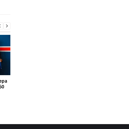
Инфантино: Утрата
игру
доверия
ера
FA отказывается
Реал Мадрид рискуе
50
поддерживать
потерять Родри:
президента ФИФА
Барселона вступает 
Инфантино: Утрата
игру
доверия