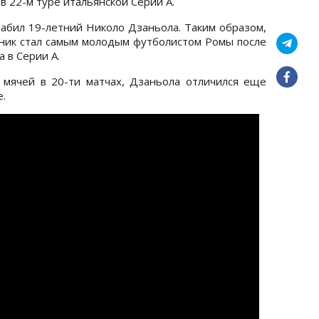
 в 22-м туре итальянской Серии А.
забил 19-летний Николо Дзаньола. Таким образом,
ник стал самым молодым футболистом Ромы после
 в Серии А.
 мячей в 20-ти матчах, Дзаньола отличился еще
.