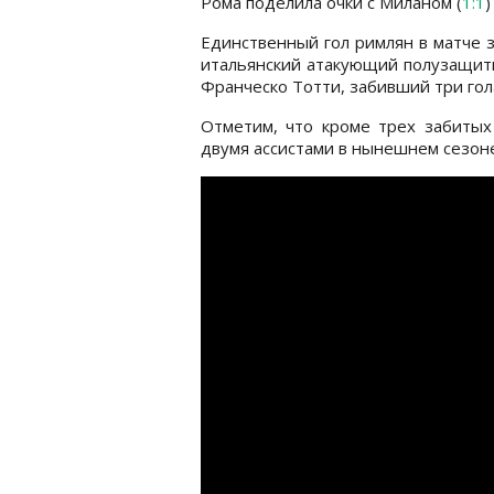
Рома поделила очки с Миланом (
1:1
)
Единственный гол римлян в матче 
итальянский атакующий полузащит
Франческо Тотти, забивший три гола
Отметим, что кроме трех забитых
двумя ассистами в нынешнем сезоне