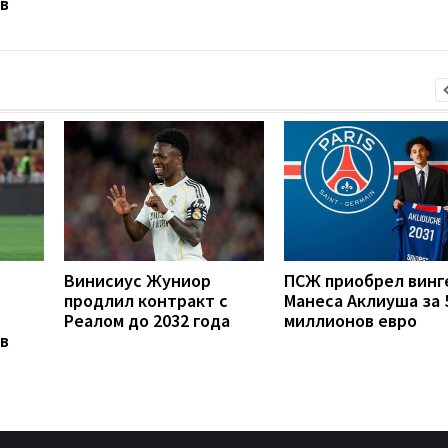
в
Винисиус Жуниор
ПСЖ приобрел винг
продлил контракт с
Манеса Аклиуша за 
Реалом до 2032 года
миллионов евро
в