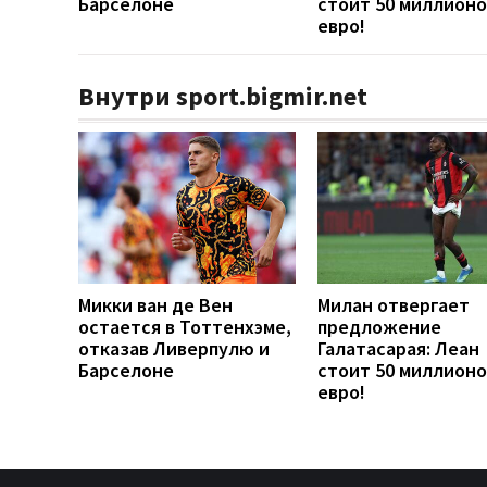
Барселоне
стоит 50 миллионо
евро!
Внутри sport.bigmir.net
Микки ван де Вен
Милан отвергает
остается в Тоттенхэме,
предложение
отказав Ливерпулю и
Галатасарая: Леан
Барселоне
стоит 50 миллионо
евро!