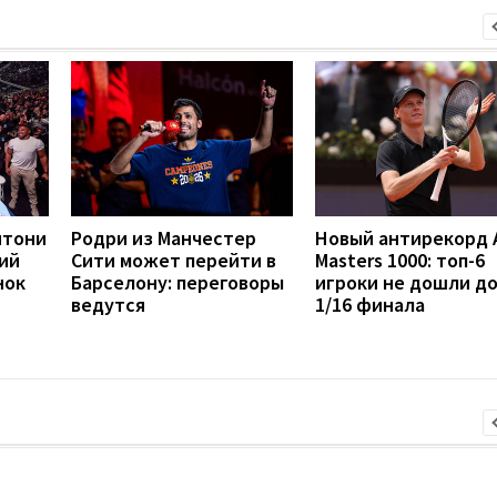
нтони
Родри из Манчестер
Новый антирекорд 
ий
Сити может перейти в
Masters 1000: топ-6
нок
Барселону: переговоры
игроки не дошли д
ведутся
1/16 финала