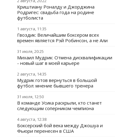
2 августа, 20:22
Криштиану Роналду и Джорджина
Родригес: свадьба года на родине
футболиста
1 августа, 11:35
Гвоздик: Величайшим боксером всех
времен является Рэй Робинсон, а не Али
31 июля, 20:25
Михаил Мудрик: Отмена дисквалификации
- новый шаг в моей карьере
2 августа, 14:35
Мудрик готов вернуться в большой
футбол: мнение бывшего тренера
31 июля, 12:50
В команде Усика раскрыли, кто станет
следующим соперником чемпиона
4 августа, 12:38
Боксерский бой века между Джошуа и
Фьюри перенесен в США