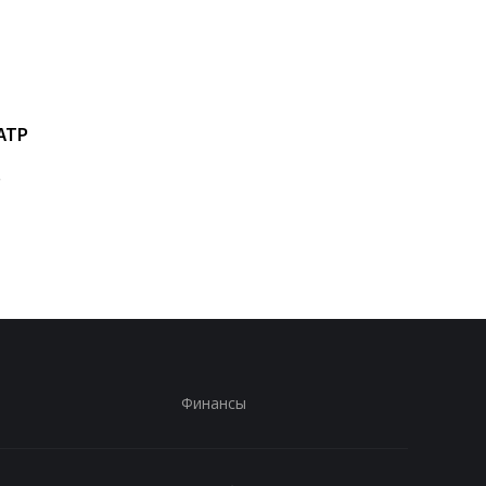
ATP
Ян Дьоманде: новое
Мохаммед Салах
золото Реала за 140
переходит в
о
миллионов евро!
Трабзонспор:
двухлетний контрак
на 17 миллионов евр
год
Финансы