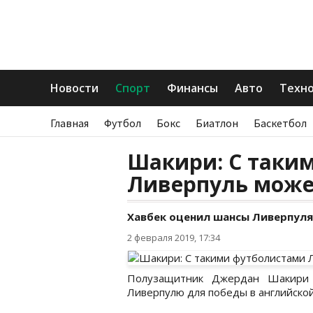
Новости
Спорт
Финансы
Авто
Техн
Главная
Футбол
Бокс
Биатлон
Баскетбол
Шакири: С таки
Ливерпуль може
Хавбек оценил шансы Ливерпуля 
2 февраля 2019, 17:34
Полузащитник Джердан Шакири 
Ливерпулю для победы в английско