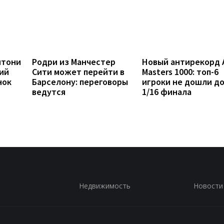
нтони
Родри из Манчестер
Новый антирекорд 
ий
Сити может перейти в
Masters 1000: топ-6
нок
Барселону: переговоры
игроки не дошли д
ведутся
1/16 финала
Недвижимость
Новости