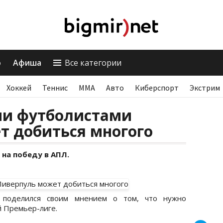
о
Афиша
Все категории
Хоккей
Теннис
ММА
Авто
Киберспорт
Экстрим
ми футболистами
т добиться многого
на победу в АПЛ.
поделился своим мнением о том, что нужно
й Премьер-лиге.