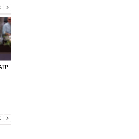
ATP
Ян Дьоманде: новое
Мохаммед Салах
золото Реала за 140
переходит в
о
миллионов евро!
Трабзонспор:
двухлетний контрак
на 17 миллионов евр
год