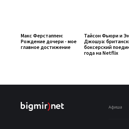
Макс Ферстаппен:
Тайсон Фьюри и Э
Рождение дочери - мое
Джошуа: британск
главное достижение
боксерский поеди
года на Netflix
Афиша