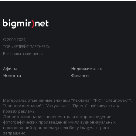
© 2000-2024,
ТОВ «КЕПРЕЙТ ПАРТНЕРС».
Все права защищены.
Афиша
Недвижимость
Новости
Финансы
Материалы, отмеченные знаками "Реклама", "PR", "Спецпроект",
"Новости компаний", "Актуально", "Промо", публикуются на
правах рекламы.
Любое копирование, перепечатка и воспроизведение
фотографических произведений и/или аудиовизуальных
произведений правообладателя Getty Images - строго
запрещено.