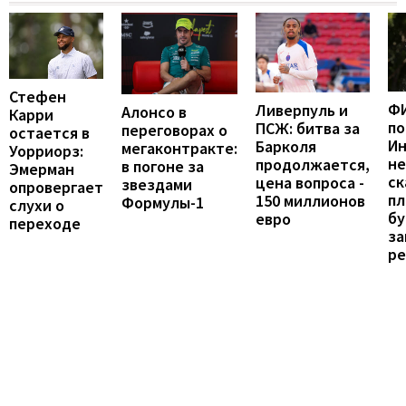
Стефен
Ф
Ливерпуль и
Алонсо в
Карри
п
ПСЖ: битва за
переговорах о
остается в
Ин
Барколя
мегаконтракте:
Уорриорз:
не
продолжается,
в погоне за
Эмерман
ск
цена вопроса -
звездами
опровергает
пл
150 миллионов
Формулы-1
слухи о
бу
евро
переходе
з
ре