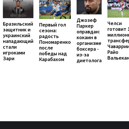
Джозеф
Челси
Бразильский
Первый гол
Паркер
готовит 
защитник и
сезона:
оправдан:
миллион
украинский
радость
кокаин в
трансфе
нападающий
Пономаренко
организме
Чаваррии
стали
после
боксера -
Райо
игроками
победы над
из-за
Вальека
Зари
Карабахом
диетолога