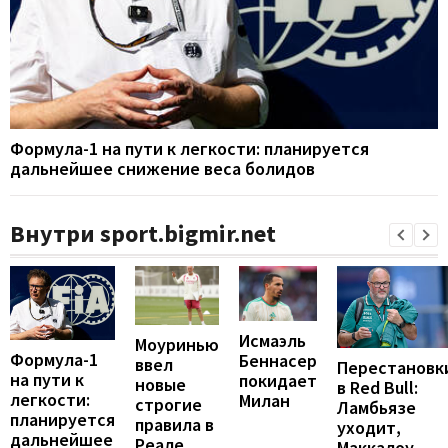
Формула-1 на пути к легкости: планируется
дальнейшее снижение веса болидов
Внутри sport.bigmir.net
Исмаэль
Моуринью
Формула-1
Беннасер
ввел
Перестановк
на пути к
покидает
новые
в Red Bull:
легкости:
Милан
строгие
Ламбьязе
планируется
правила в
уходит,
дальнейшее
Реале
Маккалоу