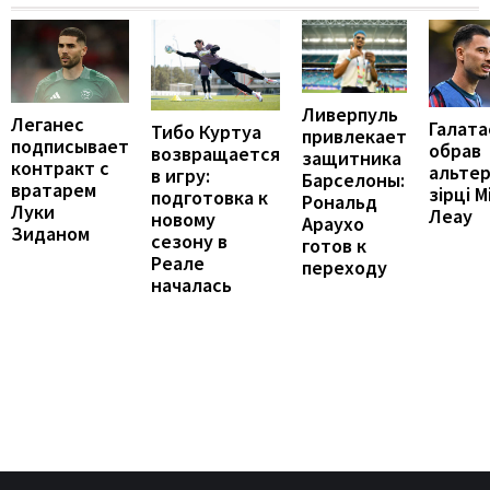
Ливерпуль
Леганес
Галата
Тибо Куртуа
привлекает
подписывает
обрав
возвращается
защитника
контракт с
альте
в игру:
Барселоны:
вратарем
зірці М
подготовка к
Рональд
Луки
Леау
новому
Араухо
Зиданом
сезону в
готов к
Реале
переходу
началась