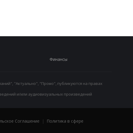
президента ФИФА
Барселона вступает 
Инфантино: Утрата
игру
доверия
Финансы
аний", "Актуально", "Промо", публикуются на правах
ведений и/или аудиовизуальных произведений
льское Соглашение
|
Политика в сфере