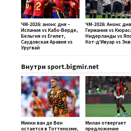
ЧМ-2026: анонс дня –
ЧМ-2026: Анонс дн
Испания vs Кабо-Верде,
Германия vs Кюрас
Бельгия vs Египет,
Нидерланды vs Яп
Саудовская Аравия vs
Кот-д’Ивуар vs Эк
Уругвай
Внутри sport.bigmir.net
Микки ван де Вен
Милан отвергает
остается в Тоттенхэме,
предложение