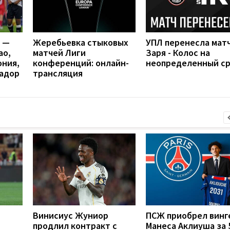
я —
Жеребьевка стыковых
УПЛ перенесла мат
ао,
матчей Лиги
Заря - Колос на
ония,
конференций: онлайн-
неопределенный с
вадор
трансляция
Винисиус Жуниор
ПСЖ приобрел винг
продлил контракт с
Манеса Аклиуша за 