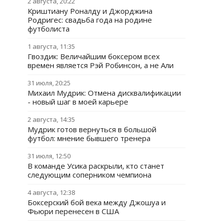
2 августа, 20:22
Криштиану Роналду и Джорджина
Родригес: свадьба года на родине
футболиста
1 августа, 11:35
Гвоздик: Величайшим боксером всех
времен является Рэй Робинсон, а не Али
31 июля, 20:25
Михаил Мудрик: Отмена дисквалификации
- новый шаг в моей карьере
2 августа, 14:35
Мудрик готов вернуться в большой
футбол: мнение бывшего тренера
31 июля, 12:50
В команде Усика раскрыли, кто станет
следующим соперником чемпиона
4 августа, 12:38
Боксерский бой века между Джошуа и
Фьюри перенесен в США