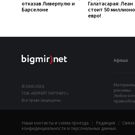
отказав Ливерпулю и
Галатасарая: Леан
Барселоне
стоит 50 миллионо
евро!
Афиша
Материалы,
© 2000-2024,
рекламы.
ТОВ «КЕПРЕЙТ ПАРТНЕРС».
Любое коп
Все права защищены.
правооблад
Наши контакты и схема проезда
|
Редакция
|
Связа
конфиденциальности и персональных данных