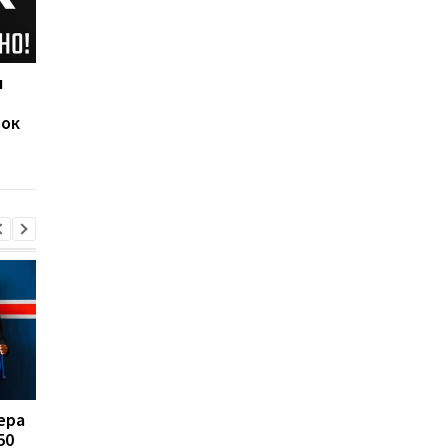
ч
Наполи обыграл Аякс,
Исторический гол
забронировав себе
Роналду принес
рок
место в 1/8 финала
Манчестер Юнайтед
Лиги чемпионов
волевую победу над
Эвертоном
ера
FA отказывается
Реал Мадрид рискуе
50
поддерживать
потерять Родри: